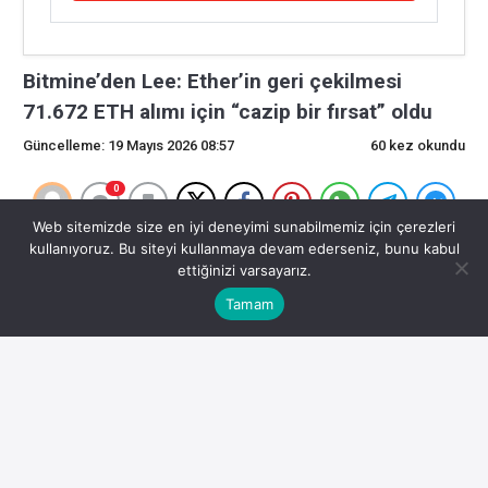
Bitmine’den Lee: Ether’in geri çekilmesi
71.672 ETH alımı için “cazip bir fırsat” oldu
Güncelleme: 19 Mayıs 2026 08:57
60 kez okundu
0
Web sitemizde size en iyi deneyimi sunabilmemiz için çerezleri
Bitmine’den Lee: Ether’in geri çekilmesi
kullanıyoruz. Bu siteyi kullanmaya devam ederseniz, bunu kabul
ettiğinizi varsayarız.
71.672 ETH alımı için “cazip bir fırsat” oldu
Tamam
Özet:
Kripto piyasasında önemli gelişmeler yaşanıyor.
Bitmine Immersion Technologies başkanı Tom Lee, kripto
hazine şirketinin stokları için 71.672 Ether daha toplamak
için Ether fiyatının 2.200 doların altına düşmesinden
yararlandığını söyledi.