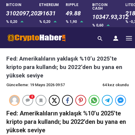
BITCOIN
ETHEREUM
RIPPLE
BITCOIN
LITE
CASH
3102097,202
91631
49.88
218
10347.93,312
% 0,20
% 0,20
% 1,90
% -0
% 0,60
Fed: Amerikalıların yaklaşık %10’u 2025’te
kripto para kullandı; bu 2022’den bu yana en
yüksek seviye
Güncelleme: 19 Mayıs 2026 09:57
64 kez okundu
0
Fed: Amerikalıların yaklaşık %10’u 2025’te
kripto para kullandı; bu 2022’den bu yana en
yüksek seviye