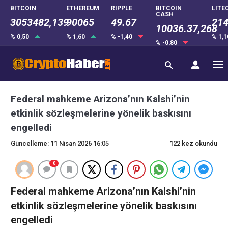
BITCOIN
ETHEREUM
RIPPLE
BITCOIN
LITE
CASH
3053482,139
90065
49.67
214
10036.37,268
% 0,50
% 1,60
% -1,40
% 1,
% -0,80
Federal mahkeme Arizona’nın Kalshi’nin
etkinlik sözleşmelerine yönelik baskısını
engelledi
Güncelleme: 11 Nisan 2026 16:05
122 kez okundu
0
Federal mahkeme Arizona’nın Kalshi’nin
etkinlik sözleşmelerine yönelik baskısını
engelledi