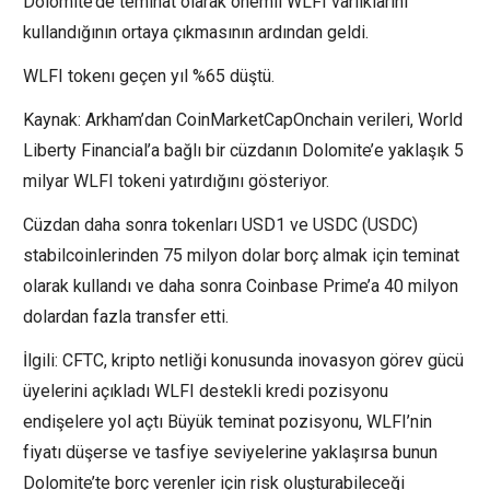
Dolomite’de teminat olarak önemli WLFI varlıklarını
kullandığının ortaya çıkmasının ardından geldi.
WLFI tokenı geçen yıl %65 düştü.
Kaynak: Arkham’dan CoinMarketCapOnchain verileri, World
Liberty Financial’a bağlı bir cüzdanın Dolomite’e yaklaşık 5
milyar WLFI tokeni yatırdığını gösteriyor.
Cüzdan daha sonra tokenları USD1 ve USDC (USDC)
stabilcoinlerinden 75 milyon dolar borç almak için teminat
olarak kullandı ve daha sonra Coinbase Prime’a 40 milyon
dolardan fazla transfer etti.
İlgili: CFTC, kripto netliği konusunda inovasyon görev gücü
üyelerini açıkladı WLFI destekli kredi pozisyonu
endişelere yol açtı Büyük teminat pozisyonu, WLFI’nin
fiyatı düşerse ve tasfiye seviyelerine yaklaşırsa bunun
Dolomite’te borç verenler için risk oluşturabileceği