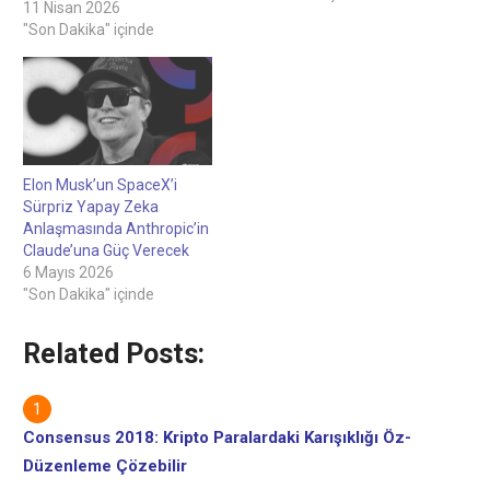
Dava AçtıMadeni Para
11 Nisan 2026
FiyatlarıBTC$72,840,000,82%.
"Son Dakika" içinde
Elon Musk’un SpaceX’i
Sürpriz Yapay Zeka
Anlaşmasında Anthropic’in
Claude’una Güç Verecek
6 Mayıs 2026
"Son Dakika" içinde
Related Posts:
Consensus 2018: Kripto Paralardaki Karışıklığı Öz-
Düzenleme Çözebilir