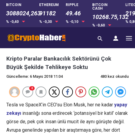
BITCOIN
ETHEREUM
RIPPLE
BITCOIN
LITE
CASH
3088024,263
91182
49.46
219
10268.75,132
% -0,40
% -0,30
% -0,10
% 0,
% -0,60
Kripto Paralar Bankacılık Sektörünü Çok
Büyük Şekilde Tehlikeye Soktu
Güncelleme: 6 Mayıs 2018 11:04
480 kez okundu
0
Tesla ve SpaceX’in CEO’su Elon Musk, her ne kadar
yapay
zekayı
insanlığı sona erdirecek ‘potansiyel bir katil’ olarak
görse de, pek çok insan ünlü mucit ile aynı görüşte değil.
Avrupa genelinde yapılan bir araştırmaya göre, her dört