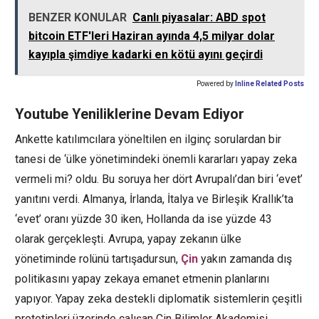
BENZER KONULAR
Canlı piyasalar: ABD spot
bitcoin ETF'leri Haziran ayında 4,5 milyar dolar
kayıpla şimdiye kadarki en kötü ayını geçirdi
Powered by
Inline Related Posts
Youtube Yeniliklerine Devam Ediyor
Ankette katılımcılara yöneltilen en ilginç sorulardan bir
tanesi de ‘ülke yönetimindeki önemli kararları yapay zeka
vermeli mi? oldu. Bu soruya her dört Avrupalı’dan biri ‘evet’
yanıtını verdi. Almanya, İrlanda, İtalya ve Birleşik Krallık’ta
‘evet’ oranı yüzde 30 iken, Hollanda da ise yüzde 43
olarak gerçekleşti. Avrupa, yapay zekanın ülke
yönetiminde rolünü tartışadursun,
Çin
yakın zamanda dış
politikasını yapay zekaya emanet etmenin planlarını
yapıyor. Yapay zeka destekli diplomatik sistemlerin çeşitli
prototipleri üzerinde çalışan Çin Bilimler Akademisi,