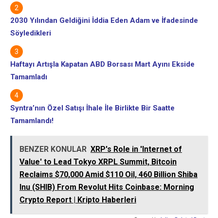
2030 Yılından Geldiğini İddia Eden Adam ve İfadesinde
Söyledikleri
Haftayı Artışla Kapatan ABD Borsası Mart Ayını Ekside
Tamamladı
Syntra’nın Özel Satışı İhale İle Birlikte Bir Saatte
Tamamlandı!
BENZER KONULAR
XRP's Role in 'Internet of
Value' to Lead Tokyo XRPL Summit, Bitcoin
Reclaims $70,000 Amid $110 Oil, 460 Billion Shiba
Inu (SHIB) From Revolut Hits Coinbase: Morning
Crypto Report | Kripto Haberleri