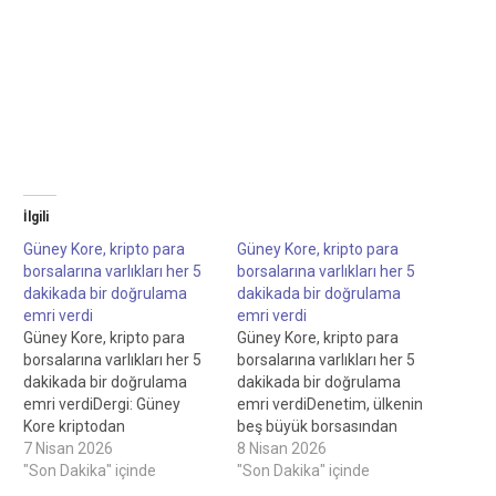
İlgili
Güney Kore, kripto para
Güney Kore, kripto para
borsalarına varlıkları her 5
borsalarına varlıkları her 5
dakikada bir doğrulama
dakikada bir doğrulama
emri verdi
emri verdi
Güney Kore, kripto para
Güney Kore, kripto para
borsalarına varlıkları her 5
borsalarına varlıkları her 5
dakikada bir doğrulama
dakikada bir doğrulama
emri verdiDergi: Güney
emri verdiDenetim, ülkenin
Kore kriptodan
beş büyük borsasından
zenginleşiyor… Kuzey Kore
7 Nisan 2026
üçünün bakiyeleri yalnızca
8 Nisan 2026
silah alıyorCointelegraph
"Son Dakika" içinde
24 saatte bir uzlaştırdığını
"Son Dakika" içinde
bağımsız, şeffaf
ve bu durumun