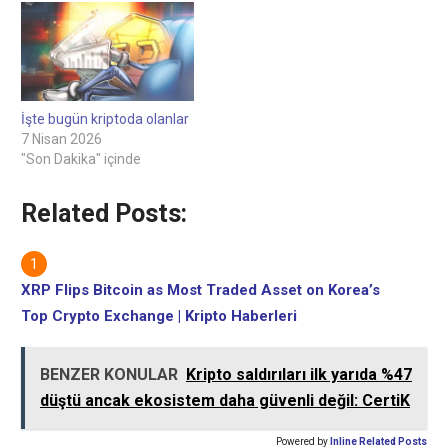
gazeteciliğe kendini
tutarsızlıklara hızlı yanıt
adamıştır.Okuyucuların
verme yeteneklerini
bilgileri bağımsız olarak
sınırladığını ortaya
doğrulamaları teşvik
çıkardı.Borsa daha sonra
edilir.İlgili: Bithumb, son
aynı gün fonların %99,7'sini
tartışmalara rağmen
geri aldığını duyurdu.788
İşte bugün kriptoda olanlar
CEO'yu yeniden atamayı
BTC, şirket rezervleri
7 Nisan 2026
hedefliyor: RaporGüney
kullanılarak
"Son Dakika" içinde
Kore beş dakikalık varlık
karşılandı.Okuyucuların
kontrollerini zorunlu kılıyor
bilgileri…
Related Posts:
Yeni önlemlere…
XRP Flips Bitcoin as Most Traded Asset on Korea’s
Top Crypto Exchange | Kripto Haberleri
BENZER KONULAR
Kripto saldırıları ilk yarıda %47
düştü ancak ekosistem daha güvenli değil: CertiK
Powered by
Inline Related Posts