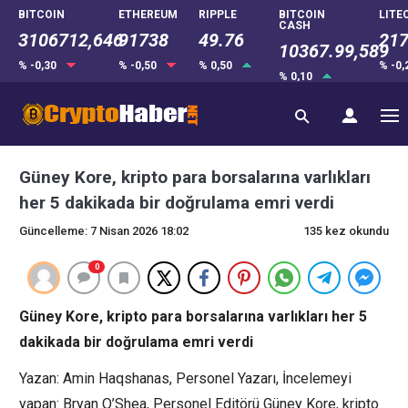
BITCOIN
ETHEREUM
RIPPLE
BITCOIN
LITE
CASH
3106712,646
91738
49.76
217
10367.99,589
% -0,30
% -0,50
% 0,50
% -0
% 0,10
Güney Kore, kripto para borsalarına varlıkları
her 5 dakikada bir doğrulama emri verdi
Güncelleme: 7 Nisan 2026 18:02
135 kez okundu
0
Güney Kore, kripto para borsalarına varlıkları her 5
dakikada bir doğrulama emri verdi
Yazan: Amin Haqshanas, Personel Yazarı, İncelemeyi
yapan: Bryan O’Shea, Personel Editörü Güney Kore, kripto