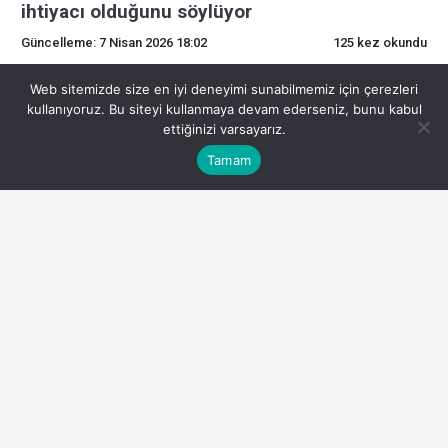
ihtiyacı olduğunu söylüyor
Güncelleme: 7 Nisan 2026 18:02
125 kez okundu
0
Web sitemizde size en iyi deneyimi sunabilmemiz için çerezleri
kullanıyoruz. Bu siteyi kullanmaya devam ederseniz, bunu kabul
ettiğinizi varsayarız.
Lido yöneticisi, Ethereum hazinelerinin ETF’leri
Tamam
yenmek için likit staking avantajına ihtiyacı olduğunu
söylüyor
Temmuz 2025 tarihli SEC başvurusuna göre şirket, toplam
29.
160 ETH’sini (8,8 milyon dolar) Rocket Pool düğümleri
aracılığıyla likit stake etti.
Gilbert, ETH’yi teminat olarak göstermek ve ona karşı borç
almak gibi stratejilerin, hazine şirketlerinin pasif stake
etme ürünlerinden daha yüksek getiri elde etmesine