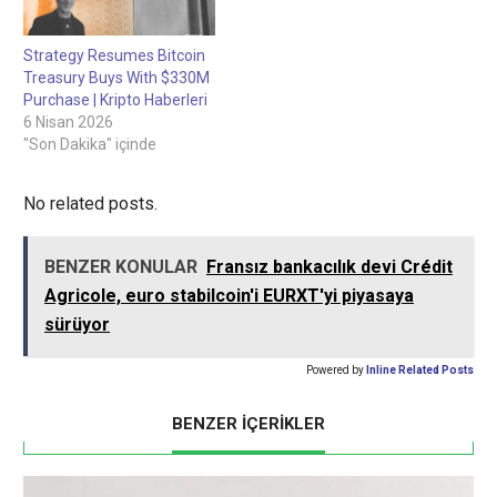
Strategy Resumes Bitcoin
Treasury Buys With $330M
Purchase | Kripto Haberleri
6 Nisan 2026
"Son Dakika" içinde
No related posts.
BENZER KONULAR
Fransız bankacılık devi Crédit
Agricole, euro stabilcoin'i EURXT'yi piyasaya
sürüyor
Powered by
Inline Related Posts
BENZER İÇERİKLER