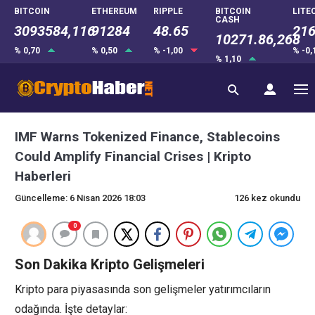
BITCOIN
ETHEREUM
RIPPLE
BITCOIN
LITE
CASH
3093584,116
91284
48.65
216
10271.86,268
% 0,70
% 0,50
% -1,00
% -0
% 1,10
IMF Warns Tokenized Finance, Stablecoins
Could Amplify Financial Crises | Kripto
Haberleri
Güncelleme: 6 Nisan 2026 18:03
126 kez okundu
0
Son Dakika Kripto Gelişmeleri
Kripto para piyasasında son gelişmeler yatırımcıların
odağında. İşte detaylar: