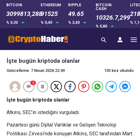
BITCOIN
ETHEREUM
RIPPLE
BITCOIN
LITE
CASH
3099813,288
91525
49.65
218
10326.7,299
% 0,30
% 0,40
% 2,40
% 1,
% 0,80
İşte bugün kriptoda olanlar
Güncelleme: 7 Nisan 2026 22:49
135 kez okundu
0
İşte bugün kriptoda olanlar
Atkins, SEC’in istediğini vurguladı.
Pazartesi günü Dijital Varlıklar ve Gelişen Teknoloji
Politikası Zirvesi’nde konuşan Atkins, SEC tarafından Mart