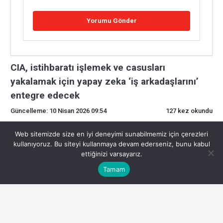
CIA, istihbaratı işlemek ve casusları
yakalamak için yapay zeka ‘iş arkadaşlarını’
entegre edecek
Güncelleme: 10 Nisan 2026 09:54
127 kez okundu
0
Web sitemizde size en iyi deneyimi sunabilmemiz için çerezleri
kullanıyoruz. Bu siteyi kullanmaya devam ederseniz, bunu kabul
ettiğinizi varsayarız.
CIA, istihbaratı işlemek ve casusları yakalamak için
Tamam
yapay zeka ‘iş arkadaşlarını’ entegre edecek
Anthropic, Savunma Bakanlığı ile 200 milyon dolarlık bir
sözleşmeye sahip olmasına rağmen, amiral gemisi yapay
zeka ürünü Claude’un kitlesel yurt içi gözetleme ve