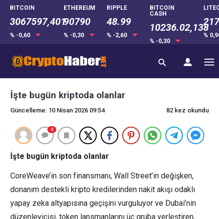
BITCOIN
ETHEREUM
RIPPLE
BITCOIN
LITE
CASH
3067597,401
90790
48.99
217
10236.02,138
% -0,60
% -0,30
% -2,60
% 0,
% -0,30
İşte bugün kriptoda olanlar
Güncelleme: 10 Nisan 2026 09:54
82 kez okundu
0
İşte bugün kriptoda olanlar
CoreWeave’in son finansmanı, Wall Street’in değişken,
donanım destekli kripto kredilerinden nakit akışı odaklı
yapay zeka altyapısına geçişini vurguluyor ve Dubai’nin
düzenleyicisi, token lansmanlarını üç gruba yerleştiren,