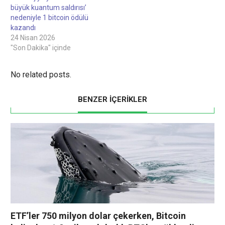
üretilmektedir.Standartlarımız
büyük kuantum saldırısı’
ve süreçlerimiz hakkında
nedeniyle 1 bitcoin ödülü
daha fazla ayrıntı için
kazandı
lütfen Yazım Politikamızı
24 Nisan 2026
okuyun.Analiz: Piyasa…
"Son Dakika" içinde
No related posts.
BENZER İÇERİKLER
ETF’ler 750 milyon dolar çekerken, Bitcoin