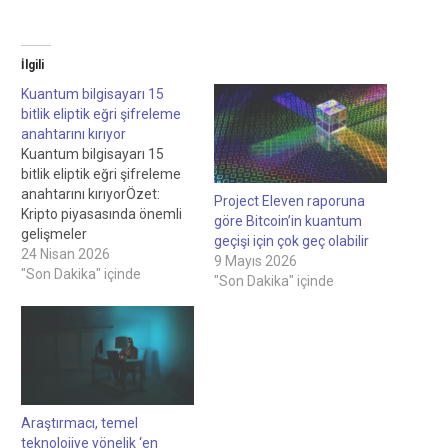
İlgili
Kuantum bilgisayarı 15
bitlik eliptik eğri şifreleme
anahtarını kırıyor
Kuantum bilgisayarı 15
bitlik eliptik eğri şifreleme
anahtarını kırıyorÖzet:
Project Eleven raporuna
Kripto piyasasında önemli
göre Bitcoin’in kuantum
gelişmeler
geçişi için çok geç olabilir
yaşanıyor.Cointelegraph;
24 Nisan 2026
9 Mayıs 2026
kripto, blockchain, yapay
"Son Dakika" içinde
"Son Dakika" içinde
zeka ve fintech
endüstrilerinde bağımsız,
yüksek kaliteli gazetecilik
sağlamaya kararlıdır.Tüm
haberler, incelemeler ve
analizler tam gazetecilik
bağımsızlığı ve bütünlüğü
Araştırmacı, temel
ile
teknolojiye yönelik ‘en