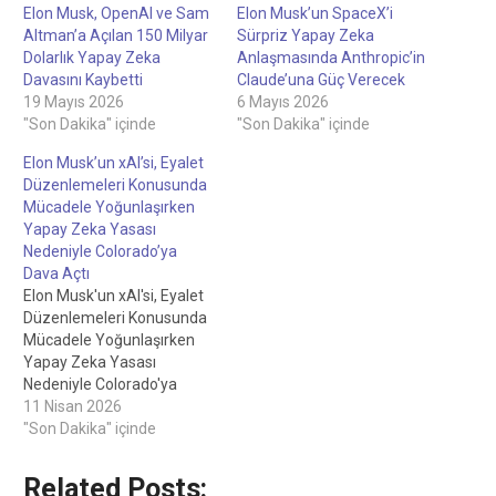
Elon Musk, OpenAI ve Sam
Elon Musk’un SpaceX’i
Altman’a Açılan 150 Milyar
Sürpriz Yapay Zeka
Dolarlık Yapay Zeka
Anlaşmasında Anthropic’in
Davasını Kaybetti
Claude’una Güç Verecek
19 Mayıs 2026
6 Mayıs 2026
"Son Dakika" içinde
"Son Dakika" içinde
Elon Musk’un xAI’si, Eyalet
Düzenlemeleri Konusunda
Mücadele Yoğunlaşırken
Yapay Zeka Yasası
Nedeniyle Colorado’ya
Dava Açtı
Elon Musk'un xAI'si, Eyalet
Düzenlemeleri Konusunda
Mücadele Yoğunlaşırken
Yapay Zeka Yasası
Nedeniyle Colorado'ya
Dava AçtıMadeni Para
11 Nisan 2026
FiyatlarıBTC$72,840,000,82%.
"Son Dakika" içinde
Related Posts: