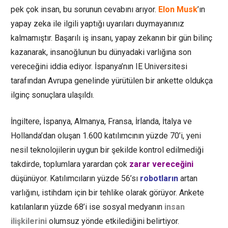
pek çok insan, bu sorunun cevabını arıyor.
Elon Musk
’ın
yapay zeka ile ilgili yaptığı uyarıları duymayanınız
kalmamıştır. Başarılı iş insanı, yapay zekanın bir gün bilinç
kazanarak, insanoğlunun bu dünyadaki varlığına son
vereceğini iddia ediyor. İspanya’nın IE Universitesi
tarafından Avrupa genelinde yürütülen bir ankette oldukça
ilginç sonuçlara ulaşıldı.
İngiltere, İspanya, Almanya, Fransa, İrlanda, İtalya ve
Hollanda’dan oluşan 1.600 katılımcının yüzde 70’i, yeni
nesil teknolojilerin uygun bir şekilde kontrol edilmediği
takdirde, toplumlara yarardan çok
zarar vereceğini
düşünüyor. Katılımcıların yüzde 56’sı
robotların
artan
varlığını, istihdam için bir tehlike olarak görüyor. Ankete
katılanların yüzde 68’i ise
sosyal medyanın
insan
ilişkilerini
olumsuz yönde etkilediğini belirtiyor.