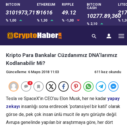
BITCOIN
ETHEREUM
RIPPLE
BITCOIN
LITE
CASH
3101973,711
91616
49.12
217
10277.89,360
% 1,00
% 1,30
% -1,00
% 1,
% 2,10
Kripto Para Bankalar Cüzdanımız DNA’larımız
Kodlanabilir Mi?
Güncelleme: 6 Mayıs 2018 11:03
611 kez okundu
0
Tesla ve SpaceX’in CEO’su Elon Musk, her ne kadar
yapay
zekayı
insanlığı sona erdirecek ‘potansiyel bir katil’ olarak
görse de, pek çok insan ünlü mucit ile aynı görüşte değil.
Avrupa genelinde yapılan bir araştırmaya göre, her dört