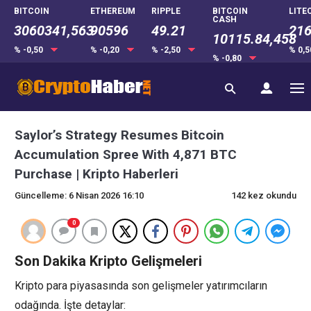
BITCOIN
ETHEREUM
RIPPLE
BITCOIN
LITE
CASH
3060341,563
90596
49.21
216
10115.84,458
% -0,50
% -0,20
% -2,50
% 0,
% -0,80
Saylor’s Strategy Resumes Bitcoin
Accumulation Spree With 4,871 BTC
Purchase | Kripto Haberleri
Güncelleme: 6 Nisan 2026 16:10
142 kez okundu
0
Son Dakika Kripto Gelişmeleri
Kripto para piyasasında son gelişmeler yatırımcıların
odağında. İşte detaylar: