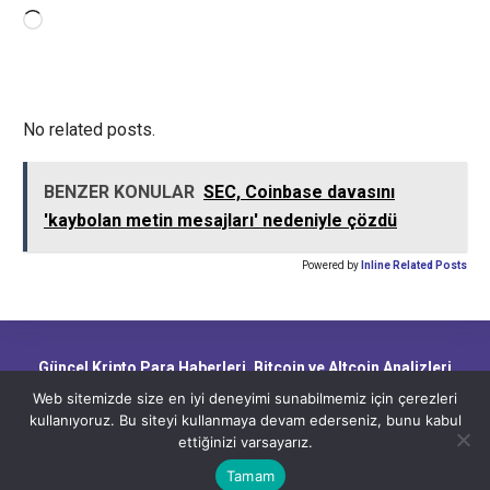
Yükleniyor...
No related posts.
BENZER KONULAR
SEC, Coinbase davasını
'kaybolan metin mesajları' nedeniyle çözdü
Powered by
Inline Related Posts
Güncel Kripto Para Haberleri, Bitcoin ve Altcoin Analizleri,
Blockchain Gelişmeleri ve Piyasa Trendleri
Web sitemizde size en iyi deneyimi sunabilmemiz için çerezleri
kullanıyoruz. Bu siteyi kullanmaya devam ederseniz, bunu kabul
ettiğinizi varsayarız.
CryptoHaber.net - Güncel Kripto Para Haberleri, Bitcoin ve Altcoin
Analizleri, Blockchain Gelişmeleri ve Piyasa Trendleri
Tamam