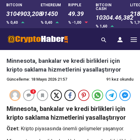
BITCOIN
ETHEREUM
RIPPLE
BITCOIN
LITE
CASH
3104903,208
91450
49.39
218
10304.46,382
% 0,40
% 0,40
% -1,00
% 1,
% 1,60
Minnesota, bankalar ve kredi birlikleri için
kripto saklama hizmetlerini yasallaştırıyor
Güncelleme: 18 Mayıs 2026 21:57
91 kez okundu
0
Minnesota, bankalar ve kredi birlikleri için
kripto saklama hizmetlerini yasallaştırıyor
Özet:
Kripto piyasasında önemli gelişmeler yaşanıyor.