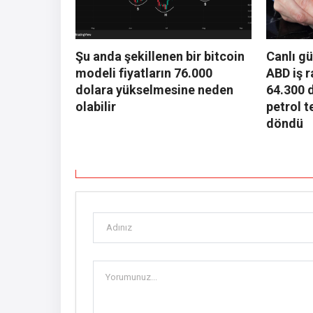
Şu anda şekillenen bir bitcoin
Canlı gü
modeli fiyatların 76.000
ABD iş 
dolara yükselmesine neden
64.300 d
olabilir
petrol t
döndü