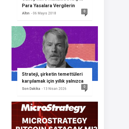
Para Yasalara Vergilerin
0
Getireceğini Açıkladı
Altın
- 06 Mayıs 2018
Strateji, şirketin temettüleri
karşılamak için yıllık yalnızca
0
%2 BTC büyümesine ihtiyaç
Son Dakika
- 13 Nisan 2026
duyması nedeniyle başka bir
Bitcoin alımının sinyalini
veriyor