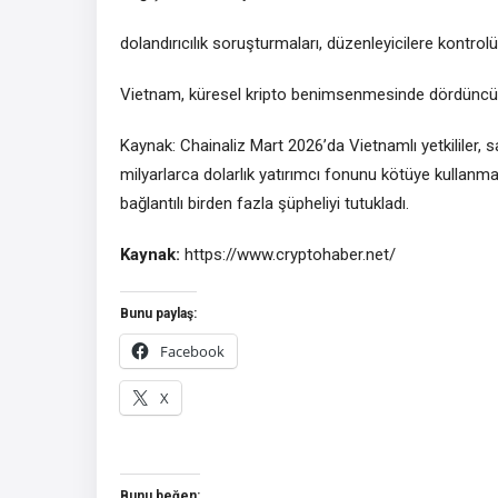
dolandırıcılık soruşturmaları, düzenleyicilere kontro
Vietnam, küresel kripto benimsenmesinde dördüncü s
Kaynak: Chainaliz Mart 2026’da Vietnamlı yetkililer, s
milyarlarca dolarlık yatırımcı fonunu kötüye kullanmak
bağlantılı birden fazla şüpheliyi tutukladı.
Kaynak:
https://www.cryptohaber.net/
Bunu paylaş:
Facebook
X
Bunu beğen: