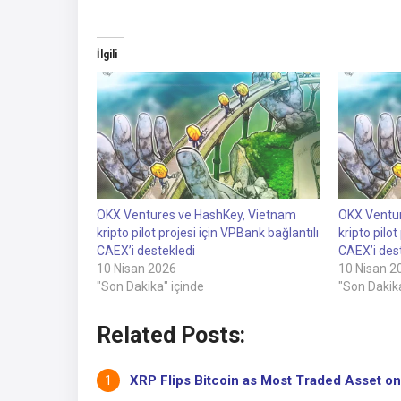
İlgili
OKX Ventures ve HashKey, Vietnam
OKX Ventur
kripto pilot projesi için VPBank bağlantılı
kripto pilot
CAEX’i destekledi
CAEX’i des
10 Nisan 2026
10 Nisan 2
"Son Dakika" içinde
"Son Dakika
Related Posts:
XRP Flips Bitcoin as Most Traded Asset on