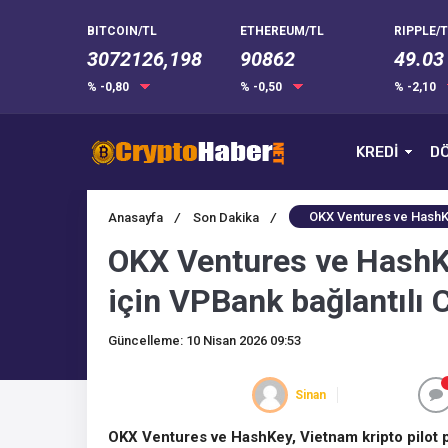
BITCOIN/TL
ETHEREUM/TL
RIPPLE/T
3072126,198
90862
49.03
% -0,80
% -0,50
% -2,10
KREDİ
DÖ
OKX Ventures ve HashKey
Anasayfa
/
Son Dakika
/
OKX Ventures ve HashKe
için VPBank bağlantılı 
Güncelleme: 10 Nisan 2026 09:53
Sinan
OKX Ventures ve HashKey, Vietnam kripto pilot p