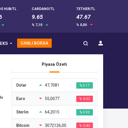
S HUB/TL
CARDANO/TL
TETHER/TL
6
9.65
47.67
% 7,10
% 0,00
CANLI BORSA
EKS
Piyasa Özeti
Dolar
47,7081
% 0.17
du
Euro
55,0077
% -0.02
Sterlin
64,2015
% 0.03
Bitcoin
3072126,00
% -0.80