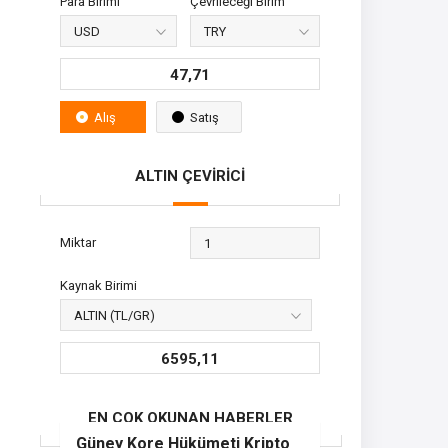
Para Birimi
Çevrileceği Birim
47,71
Alış
Satış
ALTIN ÇEVİRİCİ
Miktar
Kaynak Birimi
6595,11
EN ÇOK OKUNAN HABERLER
Güney Kore Hükümeti Kripto