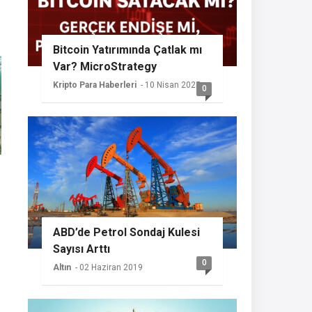
Bitcoin Yatırımında Çatlak mı
Var? MicroStrategy
Sessizliğini Koruyor
Kripto Para Haberleri
- 10 Nisan 2025
0
ABD’de Petrol Sondaj Kulesi
Sayısı Arttı
0
Altın
- 02 Haziran 2019