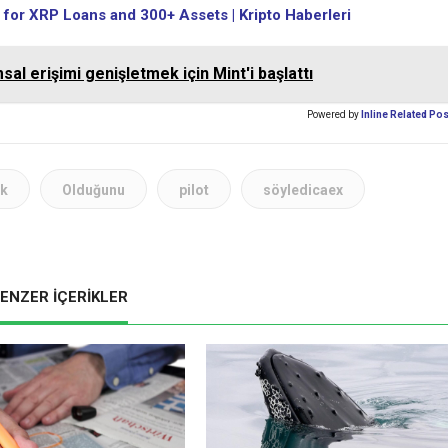
for XRP Loans and 300+ Assets | Kripto Haberleri
al erişimi genişletmek için Mint'i başlattı
Powered by
Inline Related Po
ak
Olduğunu
pilot
söyledicaex
ENZER İÇERİKLER