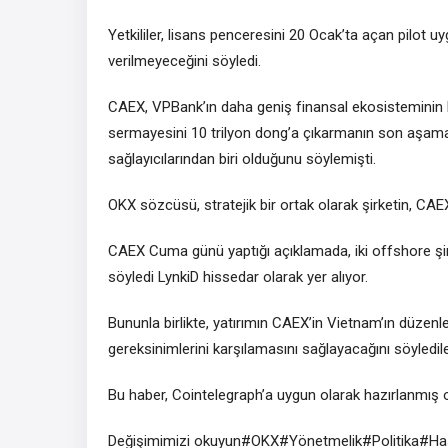
Yetkililer, lisans penceresini 20 Ocak’ta açan pilot
verilmeyeceğini söyledi.
CAEX, VPBank’ın daha geniş finansal ekosisteminin 
sermayesini 10 trilyon dong’a çıkarmanın son aşama
sağlayıcılarından biri olduğunu söylemişti.
OKX sözcüsü, stratejik bir ortak olarak şirketin, CAEX’
CAEX Cuma günü yaptığı açıklamada, iki offshore şir
söyledi LynkiD hissedar olarak yer alıyor.
Bununla birlikte, yatırımın CAEX’in Vietnam’ın düzen
gereksinimlerini karşılamasını sağlayacağını söyledile
Bu haber, Cointelegraph’a uygun olarak hazırlanmış 
Değişimimizi okuyun#OKX#Yönetmelik#Politika#Ha