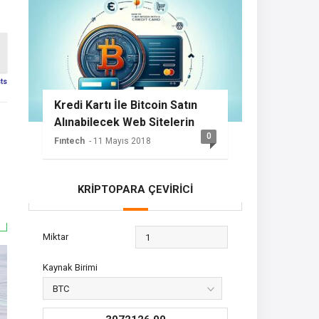
sts
Kredi Kartı İle Bitcoin Satın
Alınabilecek Web Sitelerin
0
Listesi
Fıntech
- 11 Mayıs 2018
KRİPTOPARA ÇEVİRİCİ
Miktar
Kaynak Birimi