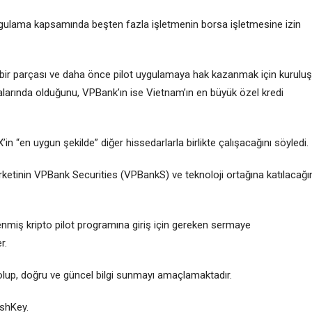
 uygulama kapsamında beşten fazla işletmenin borsa işletmesine izin
bir parçası ve daha önce pilot uygulamaya hak kazanmak için kuruluş
larında olduğunu, VPBank’ın ise Vietnam’ın en büyük özel kredi
in “en uygun şekilde” diğer hissedarlarla birlikte çalışacağını söyledi.
ketinin VPBank Securities (VPBankS) ve teknoloji ortağına katılacağı
lenmiş kripto pilot programına giriş için gereken sermaye
r.
olup, doğru ve güncel bilgi sunmayı amaçlamaktadır.
shKey.