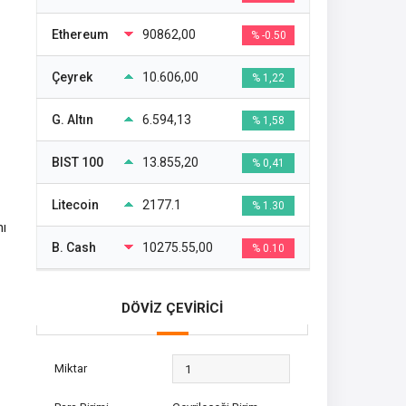
Ethereum
90862,00
% -0.50
Çeyrek
10.606,00
% 1,22
G. Altın
6.594,13
% 1,58
BIST 100
13.855,20
% 0,41
Litecoin
2177.1
% 1.30
nı
B. Cash
10275.55,00
% 0.10
DÖVİZ ÇEVİRİCİ
Miktar