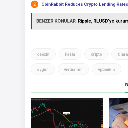
CoinRabbit Reduces Crypto Lending Rates 
BENZER KONULAR
Ripple, RLUSD'ye kurums
caexin
Fazla
Kripto
Olar
uygun
vietnamın
vpbankın
B