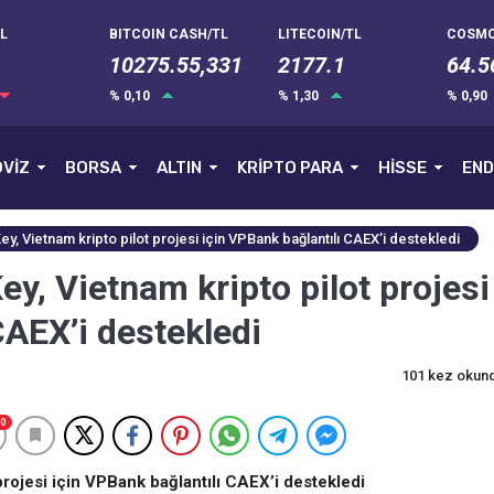
L
BITCOIN CASH/TL
LITECOIN/TL
COSMO
10275.55,331
2177.1
64.5
% 0,10
% 1,30
% 0,90
VİZ
BORSA
ALTIN
KRİPTO PARA
HİSSE
END
, Vietnam kripto pilot projesi için VPBank bağlantılı CAEX’i destekledi
y, Vietnam kripto pilot projesi
CAEX’i destekledi
101 kez okun
0
rojesi için VPBank bağlantılı CAEX’i destekledi