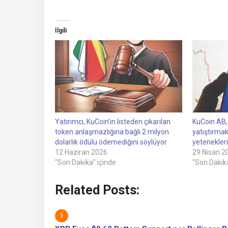
İlgili
Yatırımcı, KuCoin’in listeden çıkarılan
KuCoin AB, 
token anlaşmazlığına bağlı 2 milyon
yatıştırmak
dolarlık ödülü ödemediğini söylüyor
yetenekleri 
12 Haziran 2026
29 Nisan 2
"Son Dakika" içinde
"Son Dakika
Related Posts: