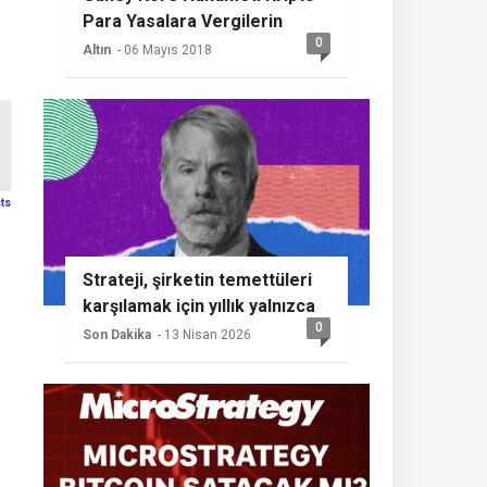
Para Yasalara Vergilerin
0
Getireceğini Açıkladı
Altın
- 06 Mayıs 2018
sts
Strateji, şirketin temettüleri
karşılamak için yıllık yalnızca
0
%2 BTC büyümesine ihtiyaç
Son Dakika
- 13 Nisan 2026
duyması nedeniyle başka bir
Bitcoin alımının sinyalini
veriyor