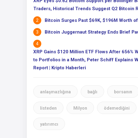
XRP Eyes $0.62 Bottom Support per Bollinger B
Traders, Historical Trends Suggest Q2 Bitcoin R
Bitcoin Surges Past $69K, $196M Worth of 
Bitcoin Juggernaut Strategy Ends Brief Pau
XRP Gains $120 Million ETF Flows After 656% W
to Portfolios in a Month, Peter Schiff Explains
Report | Kripto Haberleri
anlaşmazlığına
bağlı
borsanın
listeden
Milyon
ödemediğini
yatırımcı