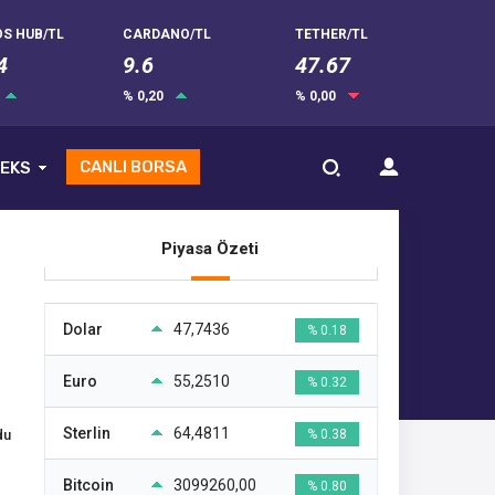
S HUB/TL
CARDANO/TL
TETHER/TL
4
9.6
47.67
% 0,20
% 0,00
CANLI BORSA
EKS
Piyasa Özeti
Dolar
47,7436
% 0.18
Euro
55,2510
% 0.32
Sterlin
64,4811
du
% 0.38
Bitcoin
3099260,00
% 0.80