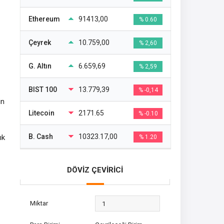
Ethereum
91413,00
% 0.60
Çeyrek
10.759,00
% 2,60
G. Altın
6.659,69
% 2,59
BIST 100
13.779,39
% -0,14
in
Litecoin
2171.65
% -0.10
B. Cash
10323.17,00
ık
% 1.20
DÖVİZ ÇEVİRİCİ
Miktar