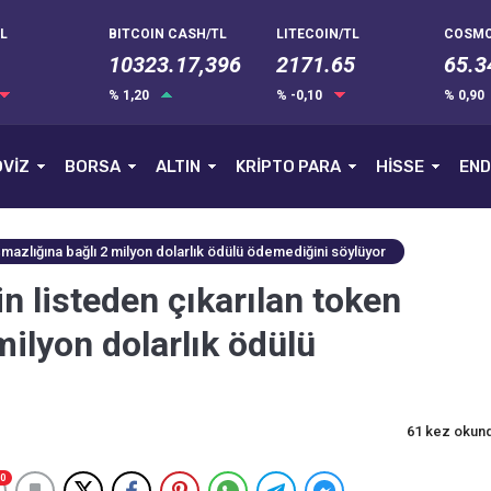
L
BITCOIN CASH/TL
LITECOIN/TL
COSMO
10323.17,396
2171.65
65.3
% 1,20
% -0,10
% 0,90
VİZ
BORSA
ALTIN
KRİPTO PARA
HİSSE
END
aşmazlığına bağlı 2 milyon dolarlık ödülü ödemediğini söylüyor
in listeden çıkarılan token
milyon dolarlık ödülü
61 kez okun
0