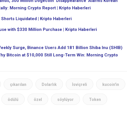
ands, 300 Million Dogecoin ‘Disappearance’ Alarms Korean
ally: Morning Crypto Report | Kripto Haberleri
Shorts Liquidated | Kripto Haberleri
se with $330 Million Purchase | Kripto Haberleri
eekly Surge, Binance Users Add 181 Billion Shiba Inu (SHIB)
 Why Bitcoin at $10,000 Still Long-Term Win: Morning Crypto
çıkarılan
Dolarlık
İsviçreli
kucoin'in
ödülü
özel
söylüyor
Token