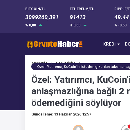
BITCOIN/TL
ETHEREUM/TL
RIPPLE/T
3099260,391
91413
49.44
% 0,80
% 0,60
% -0,60
KREDİ
DÖ
Anasayfa
/
Son Dakika
/
Özel: Yatırımcı, KuCoin’in listeden çıkarılan token anl
Özel: Yatırımcı, KuCoin’
anlaşmazlığına bağlı 2 
ödemediğini söylüyor
Güncelleme: 13 Haziran 2026 12:57