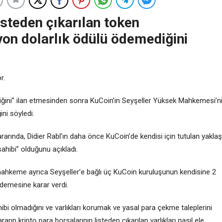
listeden çıkarılan token
yon dolarlık ödülü ödemediğini
r.
dildiğini” ilan etmesinden sonra KuCoin’in Seyşeller Yüksek Mahkemesi’n
ni söyledi.
arında, Didier Rabl’ın daha önce KuCoin’de kendisi için tutulan yaklaş
ahibi” olduğunu açıkladı.
mahkeme ayrıca Seyşeller’e bağlı üç KuCoin kuruluşunun kendisine 2
demesine karar verdi.
ibi olmadığını ve varlıkları korumak ve yasal para çekme taleplerini
ın kripto para borsalarının listeden çıkarılan varlıkları nasıl ele