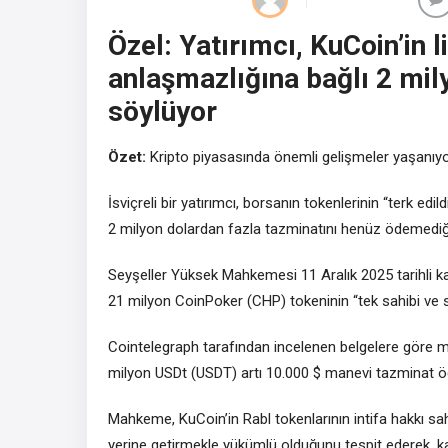
Özel: Yatırımcı, KuCoin’in 
anlaşmazlığına bağlı 2 mil
söylüyor
Özet:
Kripto piyasasında önemli gelişmeler yaşanıyo
İsviçreli bir yatırımcı, borsanın tokenlerinin “terk e
2 milyon dolardan fazla tazminatını henüz ödemediği
Seyşeller Yüksek Mahkemesi 11 Aralık 2025 tarihli kar
21 milyon CoinPoker (CHP) tokeninin “tek sahibi ve s
Cointelegraph tarafından incelenen belgelere göre 
milyon USDt (USDT) artı 10.000 $ manevi tazminat ö
Mahkeme, KuCoin’in Rabl tokenlarının intifa hakkı sah
yerine getirmekle yükümlü olduğunu tespit ederek, karar