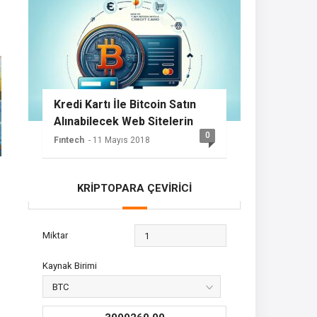
Kredi Kartı İle Bitcoin Satın
Alınabilecek Web Sitelerin
0
Listesi
Fıntech
- 11 Mayıs 2018
KRİPTOPARA ÇEVİRİCİ
Miktar
Kaynak Birimi