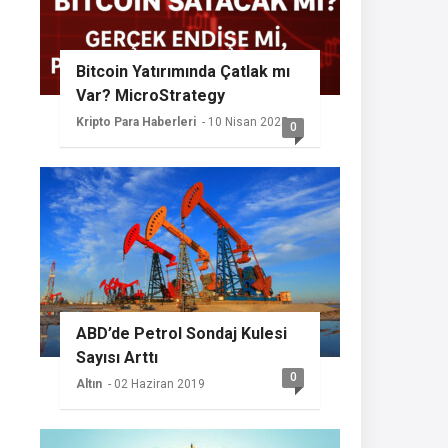
Bitcoin Yatırımında Çatlak mı
Var? MicroStrategy
Sessizliğini Koruyor
Kripto Para Haberleri
- 10 Nisan 2025
0
ABD’de Petrol Sondaj Kulesi
Sayısı Arttı
0
Altın
- 02 Haziran 2019