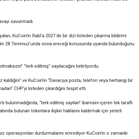
davayı savunmadı.
arı, KuCoin’in Rabl’a 2021’de bir dizi listeden çıkarma bildirimi
o yılın 28 Temmuz’unda sona ereceği konusunda uyarıda bulunduğunu
olmaksızın” “terk edilmiş” sayılacağını belirtiyordu.
kaldığını” ve KuCoin’in “Davacıya posta, telefon veya herhangi bir
adan” CHP’yi listeden çıkardığını tespit etti.
 bulunmadığında, “terk edilmiş sayılan” ibaresini içeren tek taraflı
ında bulunan tokenlara ilişkin haklarını kaldırmak için yeterli
anssız operasyonları durdurmalarını emrediyor KuCoin’in o zamanki