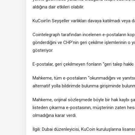
aldığına dair etkileri olabilir.
KuCoin’in Seyşeller varlıkları davaya katılmadı veya 
Cointelegraph tarafından incelenen e-postaların kopyal
gönderdiğini ve CHP’nin geri çekilme işlemlerinin 
gösteriyor.
E-postalar, geri çekilmeyen fonların “geri talep hakkı 
Mahkeme, tüm e-postaların “okunmadığını ve yanıtsız 
alternatif yolla bildirimde bulunma girişiminde bulunm
Mahkeme, orijinal sözleşmede böyle bir hak kaybı şartı
listeden çıkarma e-postasının, müşterinin zaten hesab
olmadığına karar verdi.
İlgili: Dubai düzenleyicisi, KuCoin kuruluşlarına lis