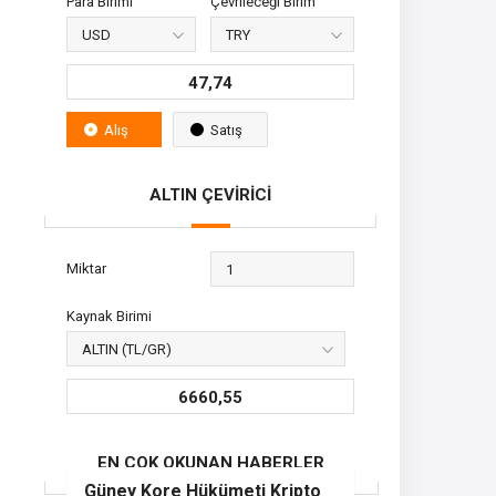
Para Birimi
Çevrileceği Birim
47,74
Alış
Satış
ALTIN ÇEVİRİCİ
Miktar
Kaynak Birimi
6660,55
EN ÇOK OKUNAN HABERLER
Güney Kore Hükümeti Kripto