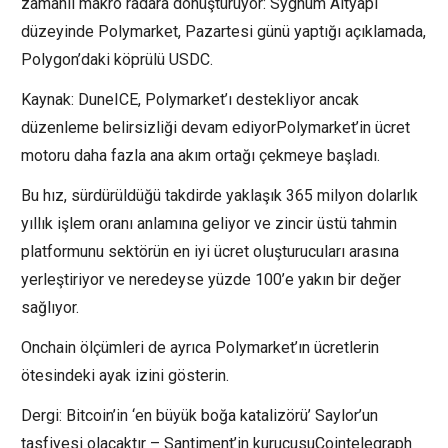
zamanlı makro radara dönüştürüyor: Sygnum Altyapı
düzeyinde Polymarket, Pazartesi günü yaptığı açıklamada,
Polygon’daki köprülü USDC.
Kaynak: DuneICE, Polymarket’ı destekliyor ancak
düzenleme belirsizliği devam ediyorPolymarket’in ücret
motoru daha fazla ana akım ortağı çekmeye başladı.
Bu hız, sürdürüldüğü takdirde yaklaşık 365 milyon dolarlık
yıllık işlem oranı anlamına geliyor ve zincir üstü tahmin
platformunu sektörün en iyi ücret oluşturucuları arasına
yerleştiriyor ve neredeyse yüzde 100’e yakın bir değer
sağlıyor.
Onchain ölçümleri de ayrıca Polymarket’ın ücretlerin
ötesindeki ayak izini gösterin.
Dergi: Bitcoin’in ‘en büyük boğa katalizörü’ Saylor’un
tasfiyesi olacaktır – Santiment’in kurucusuCointelegraph