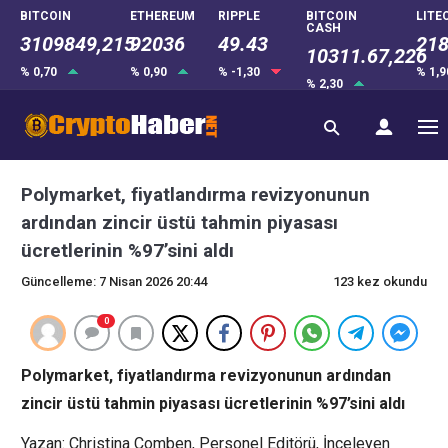
BITCOIN
ETHEREUM
RIPPLE
BITCOIN
LITE
CASH
3109849,215
92036
49.43
218
10311.67,226
% 0,70
% 0,90
% -1,30
% 1,
% 2,30
Polymarket, fiyatlandırma revizyonunun
ardından zincir üstü tahmin piyasası
ücretlerinin %97’sini aldı
Güncelleme: 7 Nisan 2026 20:44
123 kez okundu
0
Polymarket, fiyatlandırma revizyonunun ardından
zincir üstü tahmin piyasası ücretlerinin %97’sini aldı
Yazan: Christina Comben, Personel Editörü, İnceleyen