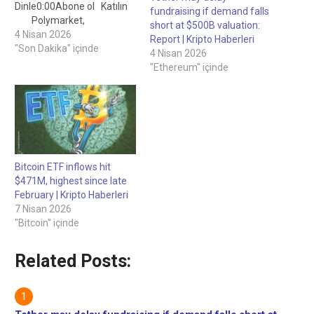
Dinle0:00Abone ol Katılın
fundraising if demand falls
Polymarket,
short at $500B valuation:
listelemenin "dürüstlük
4 Nisan 2026
Report | Kripto Haberleri
standartlarını" ihlal ettiğini
"Son Dakika" içinde
4 Nisan 2026
söyleyerek, artan tepkiler
"Ethereum" içinde
üzerine, kayıp bir ABD
servis üyesinin kaderine
bağlı olan bir pazarı kaldırdı.
Tartışma, ABD yetkililerinin
İran üzerinde vurulduğu
bildirilen bir pilotun
kurtarıldığını…
Bitcoin ETF inflows hit
$471M, highest since late
February | Kripto Haberleri
7 Nisan 2026
"Bitcoin" içinde
Related Posts: