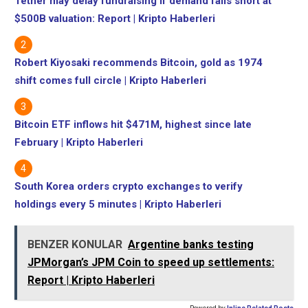
Tether may delay fundraising if demand falls short at
$500B valuation: Report | Kripto Haberleri
Robert Kiyosaki recommends Bitcoin, gold as 1974
shift comes full circle | Kripto Haberleri
Bitcoin ETF inflows hit $471M, highest since late
February | Kripto Haberleri
South Korea orders crypto exchanges to verify
holdings every 5 minutes | Kripto Haberleri
BENZER KONULAR
Argentine banks testing
JPMorgan’s JPM Coin to speed up settlements:
Report | Kripto Haberleri