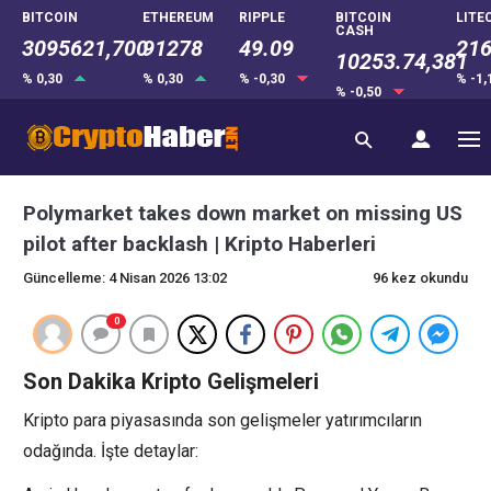
BITCOIN
ETHEREUM
RIPPLE
BITCOIN
LITE
CASH
3095621,700
91278
49.09
216
10253.74,381
% 0,30
% 0,30
% -0,30
% -1
% -0,50
Polymarket takes down market on missing US
pilot after backlash | Kripto Haberleri
Güncelleme: 4 Nisan 2026 13:02
96 kez okundu
0
Son Dakika Kripto Gelişmeleri
Kripto para piyasasında son gelişmeler yatırımcıların
odağında. İşte detaylar: