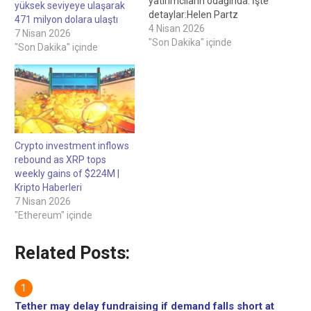
yatırımcıların odağında. İşte
yüksek seviyeye ulaşarak
detaylar:Helen Partz
471 milyon dolara ulaştı
tarafından yazıldı, Personel
4 Nisan 2026
7 Nisan 2026
Yazarı Bryan O'Shea
"Son Dakika" içinde
"Son Dakika" içinde
tarafından değerlendirildi,
Personel Editörü Drift, 280
milyon dolarlık istismara
bağlı cüzdanlara zincir içi
mesaj gönderiyor 20 saat
önce Drift Protokolü,
bilinmeyen bir göndericinin
Crypto investment inflows
de saldırgana baskı
rebound as XRP tops
yapmaya çalışması
weekly gains of $224M |
nedeniyle 280 milyon…
Kripto Haberleri
7 Nisan 2026
"Ethereum" içinde
Related Posts:
Tether may delay fundraising if demand falls short at