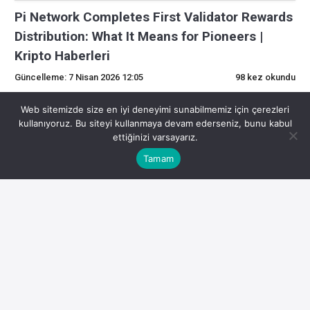
Pi Network Completes First Validator Rewards
Distribution: What It Means for Pioneers |
Kripto Haberleri
Güncelleme: 7 Nisan 2026 12:05
98 kez okundu
0
Web sitemizde size en iyi deneyimi sunabilmemiz için çerezleri
kullanıyoruz. Bu siteyi kullanmaya devam ederseniz, bunu kabul
ettiğinizi varsayarız.
Son Dakika Kripto Gelişmeleri
Tamam
Kripto para piyasasında son gelişmeler yatırımcıların
odağında. İşte detaylar:
Pi Ağı İlk Doğrulayıcı Ödülleri Dağıtımını Tamamladı:
Öncüler İçin Ne İfade Ediyor
Bunu paylaş:
Facebook