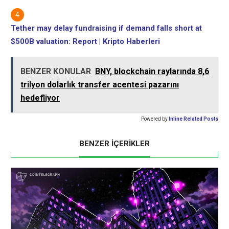
Tether may delay fundraising if demand falls short at
$500B valuation: Report | Kripto Haberleri
BENZER KONULAR
BNY, blockchain raylarında 8,6
trilyon dolarlık transfer acentesi pazarını
hedefliyor
Powered by
Inline Related Posts
BENZER İÇERİKLER