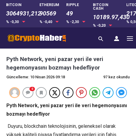
BITCOIN
ETHEREUM
RIPPLE
BITCOIN
LITE
CASH
3064931,212
90569
49
217
10189.97,430
% -0,30
% -0,40
% -2,30
% 0,
% -0,20
Pyth Network, yeni pazar yeri ile veri
hegemonyasını bozmayı hedefliyor
Güncelleme: 10 Nisan 2026 09:18
97 kez okundu
0
Pyth Network, yeni pazar yeri ile veri hegemonyasını
bozmayı hedefliyor
Duyuru, blockchain teknolojisinin, geleneksel olarak
yüksek kaliteli piyasa fiyatlandırma verileri için fahiş