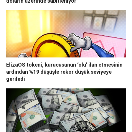
doların üzerinde sabitleniyor
ElizaOS tokeni, kurucusunun ‘ölü’ ilan etmesinin
ardından %19 düşüşle rekor düşük seviyeye
geriledi