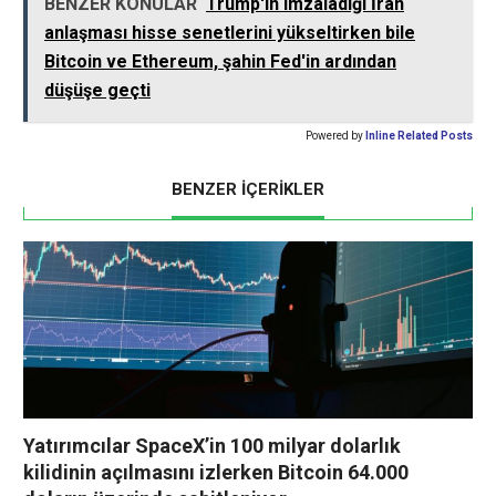
BENZER KONULAR
Trump'ın imzaladığı İran
anlaşması hisse senetlerini yükseltirken bile
Bitcoin ve Ethereum, şahin Fed'in ardından
düşüşe geçti
Powered by
Inline Related Posts
BENZER İÇERİKLER
Yatırımcılar SpaceX’in 100 milyar dolarlık
kilidinin açılmasını izlerken Bitcoin 64.000