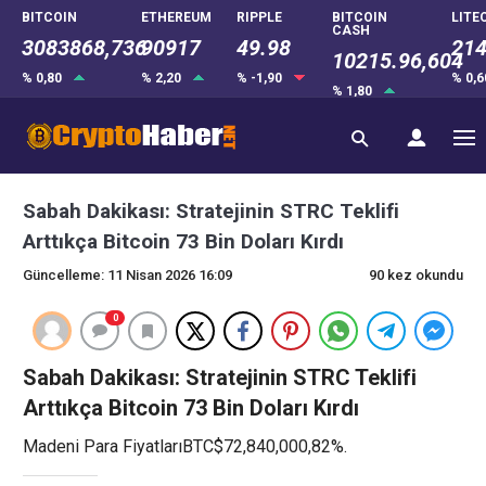
BITCOIN
ETHEREUM
RIPPLE
BITCOIN
LITE
CASH
3083868,736
90917
49.98
214
10215.96,604
% 0,80
% 2,20
% -1,90
% 0,
% 1,80
Sabah Dakikası: Stratejinin STRC Teklifi
Arttıkça Bitcoin 73 Bin Doları Kırdı
Güncelleme: 11 Nisan 2026 16:09
90 kez okundu
0
Sabah Dakikası: Stratejinin STRC Teklifi
Arttıkça Bitcoin 73 Bin Doları Kırdı
Madeni Para FiyatlarıBTC$72,840,000,82%.