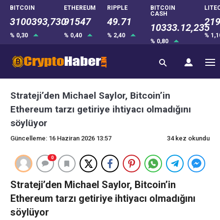
BITCOIN
ETHEREUM
RIPPLE
BITCOIN
LITE
CASH
3100393,730
91547
49.71
219
10333.12,235
% 0,30
% 0,40
% 2,40
% 1,
% 0,80
Strateji’den Michael Saylor, Bitcoin’in
Ethereum tarzı getiriye ihtiyacı olmadığını
söylüyor
Güncelleme: 16 Haziran 2026 13:57
34 kez okundu
0
Strateji’den Michael Saylor, Bitcoin’in
Ethereum tarzı getiriye ihtiyacı olmadığını
söylüyor