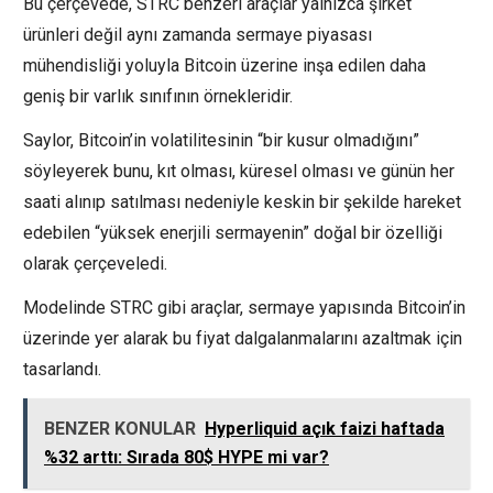
Bu çerçevede, STRC benzeri araçlar yalnızca şirket
ürünleri değil aynı zamanda sermaye piyasası
mühendisliği yoluyla Bitcoin üzerine inşa edilen daha
geniş bir varlık sınıfının örnekleridir.
Saylor, Bitcoin’in volatilitesinin “bir kusur olmadığını”
söyleyerek bunu, kıt olması, küresel olması ve günün her
saati alınıp satılması nedeniyle keskin bir şekilde hareket
edebilen “yüksek enerjili sermayenin” doğal bir özelliği
olarak çerçeveledi.
Modelinde STRC gibi araçlar, sermaye yapısında Bitcoin’in
üzerinde yer alarak bu fiyat dalgalanmalarını azaltmak için
tasarlandı.
BENZER KONULAR
Hyperliquid açık faizi haftada
%32 arttı: Sırada 80$ HYPE mi var?