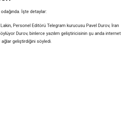
 odağında. İşte detaylar:
rt Lakin, Personel Editörü Telegram kurucusu Pavel Durov, İran
ylüyor Durov, binlerce yazılım geliştiricisinin şu anda internet
l ağlar geliştirdiğini söyledi.