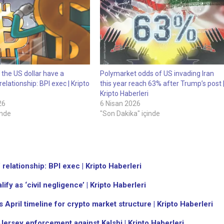
 the US dollar have a
Polymarket odds of US invading Iran
relationship: BPI exec | Kripto
this year reach 63% after Trump’s post 
Kripto Haberleri
26
6 Nisan 2026
inde
"Son Dakika" içinde
 relationship: BPI exec | Kripto Haberleri
ify as ‘civil negligence’ | Kripto Haberleri
pril timeline for crypto market structure | Kripto Haberleri
ersey enforcement against Kalshi | Kripto Haberleri