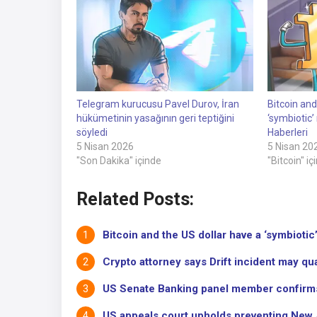
Telegram kurucusu Pavel Durov, İran
Bitcoin and
hükümetinin yasağının geri teptiğini
‘symbiotic’ 
söyledi
Haberleri
5 Nisan 2026
5 Nisan 20
"Son Dakika" içinde
"Bitcoin" iç
Related Posts:
Bitcoin and the US dollar have a ‘symbiotic’
Crypto attorney says Drift incident may qual
US Senate Banking panel member confirms A
US appeals court upholds preventing New J