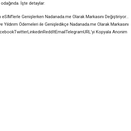
 odağında. İşte detaylar:
eSIM’lerle Genişlerken Nadanada.me Olarak Markasını Değiştiriyor…
e Yıldırım Ödemeleri ile Genişledikçe Nadanada.me Olarak Markasını
FacebookTwitterLinkedinReddItEmailTelegramURL’yi Kopyala Anonim