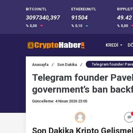
BITCOIN/TL
ETHEREUM/TL
RIPPLE/T
3097340,397
91504
49.42
% 0,00
% 0,10
% 0,00
KREDİ
DÖ
Telegram founder Pavel
Anasayfa
/
Son Dakika
/
Telegram founder Pavel
government’s ban backfi
Güncelleme: 4 Nisan 2026 23:05
Son Dakika Kripto Gelişmel