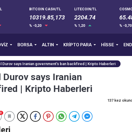
L
BITCOIN CASH/TL
LITECOIN/TL
COSMO
10319.85,173
2204.74
65.4
% -0,20
% 1,20
% -0,7
VİZ
BORSA
ALTIN
KRİPTO PARA
HİSSE
END
 Durov says Iranian government’s ban backfired | Kripto Haberleri
 Durov says Iranian
red | Kripto Haberleri
137 kez okun
0
eri