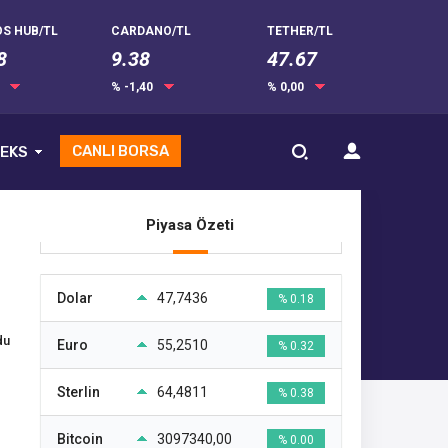
S HUB/TL
CARDANO/TL
TETHER/TL
8
9.38
47.67
0
% -1,40
% 0,00
CANLI BORSA
EKS
Piyasa Özeti
Dolar
47,7436
% 0.18
du
Euro
55,2510
% 0.32
Sterlin
64,4811
% 0.38
Bitcoin
3097340,00
% 0.00