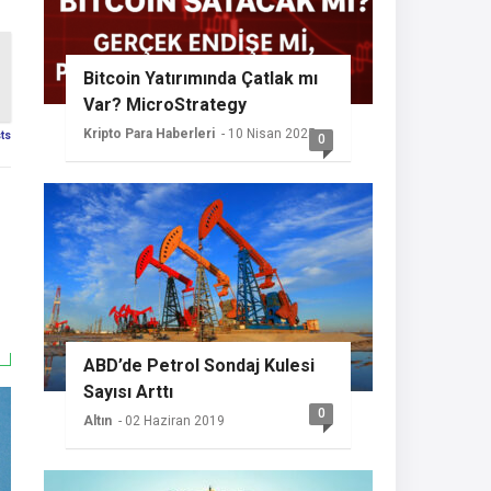
Bitcoin Yatırımında Çatlak mı
Var? MicroStrategy
Sessizliğini Koruyor
Kripto Para Haberleri
- 10 Nisan 2025
sts
0
ABD’de Petrol Sondaj Kulesi
Sayısı Arttı
0
Altın
- 02 Haziran 2019