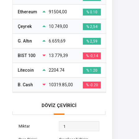
Ethereum
91504,00
% 0.10
Çeyrek
10.749,00
% 2,54
G. Altın
6.659,69
% 2,59
BIST 100
13.779,39
% -0,14
Litecoin
2204.74
% 1.20
B. Cash
10319.85,00
% -0.20
DÖVİZ ÇEVİRİCİ
Miktar