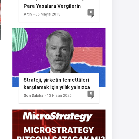
Para Yasalara Vergilerin
0
Getireceğini Açıkladı
Altın
- 06 Mayıs 2018
|
Strateji, şirketin temettüleri
karşılamak için yıllık yalnızca
0
%2 BTC büyümesine ihtiyaç
Son Dakika
- 13 Nisan 2026
duyması nedeniyle başka bir
Bitcoin alımının sinyalini
veriyor