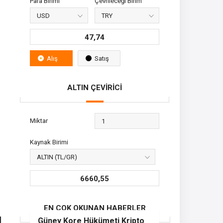
Para Birimi
Çevrileceği Birim
47,74
Alış
Satış
ALTIN ÇEVİRİCİ
Miktar
Kaynak Birimi
6660,55
EN ÇOK OKUNAN HABERLER
Güney Kore Hükümeti Kripto