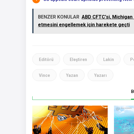
BENZER KONULAR
ABD CFTC'si, Michigan m
etmesini engellemek için harekete geçti
Editörü
Eleştiren
Lakin
P
Vince
Yazan
Yazarı
B