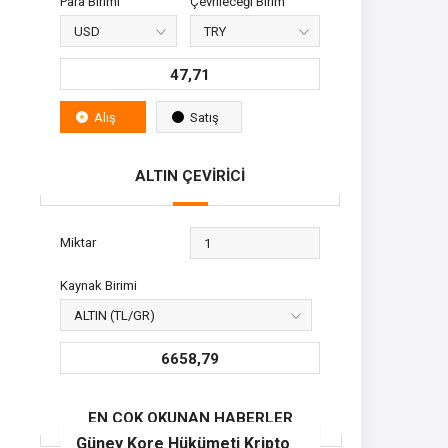
Para Birimi
Çevrileceği Birim
47,71
Alış
Satış
ALTIN ÇEVİRİCİ
Miktar
Kaynak Birimi
6658,79
EN ÇOK OKUNAN HABERLER
Güney Kore Hükümeti Kripto