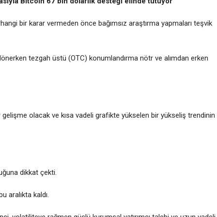
rmasıyla Bitcoin 67 bin dolarlık desteği elinde tutuyor
herhangi bir karar vermeden önce bağımsız araştırma yapmaları teşvik
şa dönerken tezgah üstü (OTC) konumlandırma nötr ve alımdan erken
gelişme olacak ve kısa vadeli grafikte yükselen bir yükseliş trendinin
uğuna dikkat çekti.
u aralıkta kaldı.
i, volatiliteye rağmen güçlü kurumsal yatırımcı talebi ve uzun vadeli