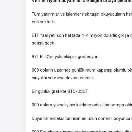
Veriler fiyatın duyarlılık farklılığını ortaya çıka
Tüm yatırımlar ve işlemler risk taşır; okuyucuların 
edilmektedir.
ETF faaliyeti son haftada 414 milyon dolarlık çıkı
satışa geçti.
971 BTC’ye yükseldiğini gösteriyor.
000 doların üzerinde günlük mum kapanışı olumlu bir 
sinyalini vermeye devam edecek.
Bir günlük grafikte BTC/USDT.
000 dolara yükselişinin kaldıraç odaklı bir pompa old
Duyarlılık endeksi tarihinin en uzun dönemi boyunca b
000 $’ın altına düşmekten kaçınma konusundaki direnc