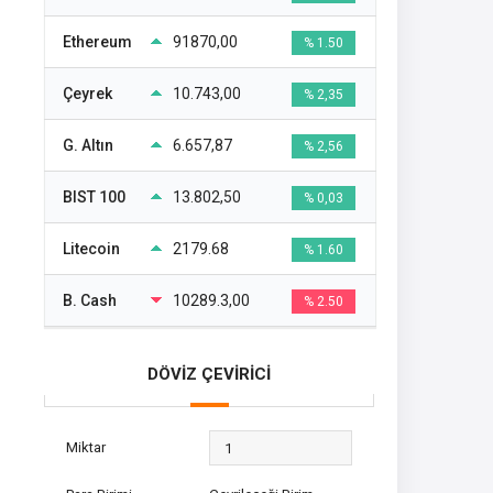
Ethereum
91870,00
% 1.50
Çeyrek
10.743,00
% 2,35
G. Altın
6.657,87
% 2,56
BIST 100
13.802,50
% 0,03
Litecoin
2179.68
% 1.60
B. Cash
10289.3,00
% 2.50
DÖVİZ ÇEVİRİCİ
Miktar