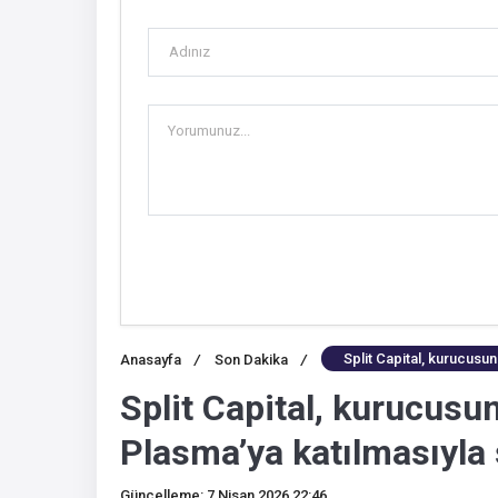
Split Capital, kurucusun
Anasayfa
/
Son Dakika
/
Split Capital, kurucusu
Plasma’ya katılmasıyla 
Güncelleme: 7 Nisan 2026 22:46