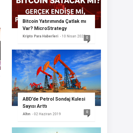
Bitcoin Yatırımında Çatlak mı
Var? MicroStrategy
Sessizliğini Koruyor
Kripto Para Haberleri
- 10 Nisan 2025
0
a
ABD’de Petrol Sondaj Kulesi
Sayısı Arttı
0
Altın
- 02 Haziran 2019