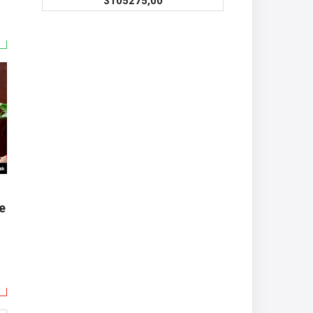
3105275,00
e