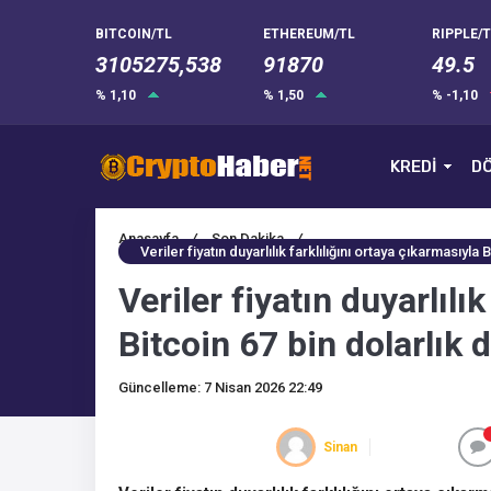
BITCOIN/TL
ETHEREUM/TL
RIPPLE/T
3105275,538
91870
49.5
% 1,10
% 1,50
% -1,10
KREDİ
DÖ
Anasayfa
/
Son Dakika
/
Veriler fiyatın duyarlılık farklılığını ortaya çıkarmasıyla
Veriler fiyatın duyarlılı
Bitcoin 67 bin dolarlık 
Güncelleme: 7 Nisan 2026 22:49
Sinan