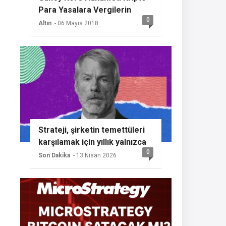
Para Yasalara Vergilerin
0
Getireceğini Açıkladı
Altın
- 06 Mayıs 2018
Strateji, şirketin temettüleri
karşılamak için yıllık yalnızca
0
%2 BTC büyümesine ihtiyaç
Son Dakika
- 13 Nisan 2026
duyması nedeniyle başka bir
Bitcoin alımının sinyalini
veriyor