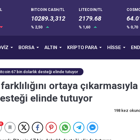
L
BITCOIN CASH/TL
LITECOIN/TL
COSMO
10289.3,312
2179.68
64.0
% 2,50
% 1,60
% 0,70
VİZ
BORSA
ALTIN
KRİPTO PARA
HİSSE
END
 Bitcoin 67 bin dolarlık desteği elinde tutuyor
k farklılığını ortaya çıkarmasıyla
desteği elinde tutuyor
198 kez okun
0