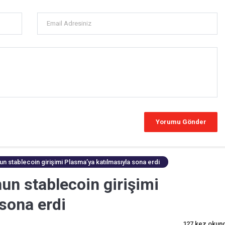
un stablecoin girişimi Plasma’ya katılmasıyla sona erdi
nun stablecoin girişimi
sona erdi
127 kez okun