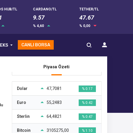
S HUB/TL
CARDANO/TL
TETHER/TL
1
9.57
47.67
% 4,60
% 0,00
CANLI BORSA
EKS
Piyasa Özeti
Dolar
47,7081
% 0.17
Euro
55,2483
% 0.42
du
Sterlin
64,4821
% 0.47
Bitcoin
3105275,00
% 1.10