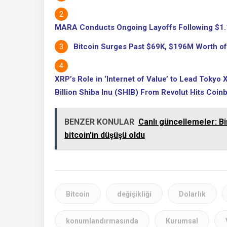
MARA Conducts Ongoing Layoffs Following $1.1B
Bitcoin Surges Past $69K, $196M Worth of 
XRP’s Role in ‘Internet of Value’ to Lead Toky
Billion Shiba Inu (SHIB) From Revolut Hits Coin
BENZER KONULAR
Canlı güncellemeler: Bir
bitcoin'in düşüşü oldu
Bitcoin
değişikliği
Dolarlık
konumlandırmasında
Kurumsal