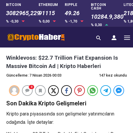
BITCOIN
ETHEREUM
RIPPLE
BITCOIN
LITE
CASH
3082965,229
91115
49.26
218
10284.9,380
% -0,30
% 0,00
% -1,70
% 1,
% 0,30
Winklevoss: $22.7 Trillion Fiat Expansion Is
Massive Bitcoin Ad | Kripto Haberleri
Güncelleme: 7 Nisan 2026 00:03
147 kez okundu
0
Son Dakika Kripto Gelişmeleri
Kripto para piyasasında son gelişmeler yatırımcıların
odağında. İşte detaylar: