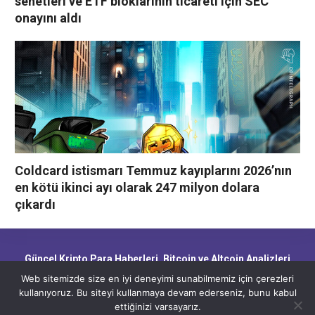
senetleri ve ETF bloklarının ticareti için SEC
onayını aldı
Coldcard istismarı Temmuz kayıplarını 2026’nın
en kötü ikinci ayı olarak 247 milyon dolara
çıkardı
Güncel Kripto Para Haberleri, Bitcoin ve Altcoin Analizleri,
Blockchain Gelişmeleri ve Piyasa Trendleri
Web sitemizde size en iyi deneyimi sunabilmemiz için çerezleri
kullanıyoruz. Bu siteyi kullanmaya devam ederseniz, bunu kabul
ettiğinizi varsayarız.
CryptoHaber.net - Güncel Kripto Para Haberleri, Bitcoin ve Altcoin