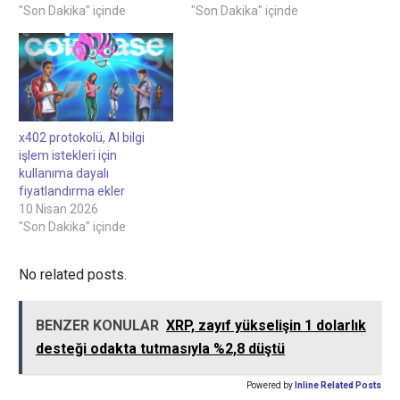
"Son Dakika" içinde
"Son Dakika" içinde
x402 protokolü, AI bilgi
işlem istekleri için
kullanıma dayalı
fiyatlandırma ekler
10 Nisan 2026
"Son Dakika" içinde
No related posts.
BENZER KONULAR
XRP, zayıf yükselişin 1 dolarlık
desteği odakta tutmasıyla %2,8 düştü
Powered by
Inline Related Posts