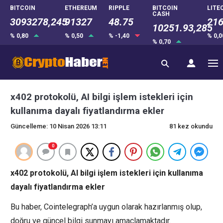
BITCOIN
ETHEREUM
RIPPLE
BITCOIN
LITE
CASH
3093278,245
91327
48.75
216
10251.93,285
% 0,80
% 0,50
% -1,40
% 0,
% 0,70
x402 protokolü, AI bilgi işlem istekleri için
kullanıma dayalı fiyatlandırma ekler
Güncelleme: 10 Nisan 2026 13:11
81 kez okundu
0
x402 protokolü, AI bilgi işlem istekleri için kullanıma
dayalı fiyatlandırma ekler
Bu haber, Cointelegraph’a uygun olarak hazırlanmış olup,
doğru ve güncel bilgi sunmayı amaçlamaktadır.