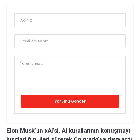
Elon Musk’un xAI’si, AI kurallarının konuşmayı
kısıtladığını ileri sürerek Colorado’ya dava açtı