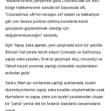
Bununla birlikte, perşembe günü Colorado’daki bir ABD
bölge mahkemesine sunulan bir başvuruda xAI,
“Colorado’nun xAI’nin mesajını sırf adalet ve hakkaniyet
gibi son derece politize edilmiş konularda kendi
görüşlerini güçlendirmek istediği için
değiştiremeyeceğini” savundu.
İlgili: Yapay zeka ajanları, yeni çalışmada ezici bir şekilde
Bitcoin’i fiat yerine tercih ediyor Colorado ve Kaliforniya
yapay zeka yasaları, Grok’un geçmişte ırkçı, cinsiyetçi ve
Yahudi karşıtı yorumlar yaptığı yönündeki suçlamaların
ardından geldi.
Sacks, Mart ayı sonlarında yaptığı açıklamada, eyalet
düzenleyicilerinin yapay zeka kuralları oluşturmaktan uzak
durmalarını ve yapay zeka için eyalet yasalarından oluşan
bir “yama” yerine tek bir federal standardı savunmalarını
istedi.