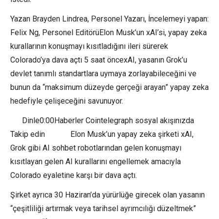
Yazan Brayden Lindrea, Personel Yazarı, İncelemeyi yapan:
Felix Ng, Personel EditörüElon Musk’un xAI’si, yapay zeka
kurallarının konuşmayı kısıtladığını ileri sürerek
Colorado’ya dava açtı 5 saat öncexAI, yasanın Grok’u
devlet tanımlı standartlara uymaya zorlayabileceğini ve
bunun da “maksimum düzeyde gerçeği arayan” yapay zeka
hedefiyle çelişeceğini savunuyor.
Dinle0:00Haberler Cointelegraph sosyal akışınızda
Takip edin Elon Musk’un yapay zeka şirketi xAI,
Grok gibi AI sohbet robotlarından gelen konuşmayı
kısıtlayan gelen AI kurallarını engellemek amacıyla
Colorado eyaletine karşı bir dava açtı.
Şirket ayrıca 30 Haziran’da yürürlüğe girecek olan yasanın
“çeşitliliği artırmak veya tarihsel ayrımcılığı düzeltmek”