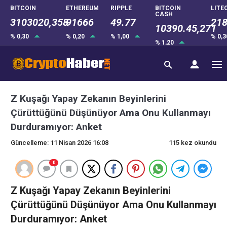
BITCOIN
ETHEREUM
RIPPLE
BITCOIN
LITE
CASH
3103020,358
91666
49.77
218
10390.45,271
% 0,30
% 0,20
% 1,00
% 0,
% 1,20
Z Kuşağı Yapay Zekanın Beyinlerini
Çürüttüğünü Düşünüyor Ama Onu Kullanmayı
Durduramıyor: Anket
Güncelleme: 11 Nisan 2026 16:08
115 kez okundu
0
Z Kuşağı Yapay Zekanın Beyinlerini
Çürüttüğünü Düşünüyor Ama Onu Kullanmayı
Durduramıyor: Anket