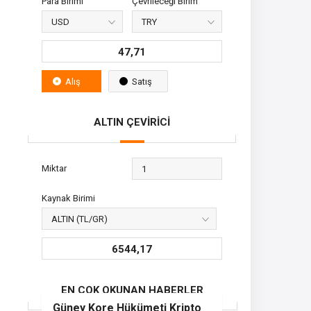
Para Birimi
Çevrileceği Birim
47,71
Alış
Satış
ALTIN ÇEVİRİCİ
Miktar
Kaynak Birimi
6544,17
EN ÇOK OKUNAN HABERLER
Güney Kore Hükümeti Kripto