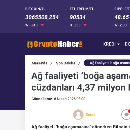
BITCOIN/TL
ETHEREUM/TL
RIPPLE/T
3065508,254
90534
48.65
% -0,40
% 0,00
% -2,30
KREDİ
DÖ
Ağ faaliyeti ‘boğa aşam
Anasayfa
/
Son Dakika
/
Ağ faaliyeti ‘boğa aşam
cüzdanları 4,37 milyon
Güncelleme: 8 Nisan 2026 08:00
Sinan
Ağ faaliyeti ‘boğa aşamasına’ dönerken Bitcoin