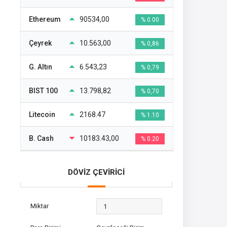
Ethereum
90534,00
% 0.00
Çeyrek
10.563,00
% 0,86
G. Altın
6.543,23
% 0,79
BIST 100
13.798,82
% 0,70
Litecoin
2168.47
% 1.10
B. Cash
10183.43,00
% 0.20
DÖVİZ ÇEVİRİCİ
Miktar