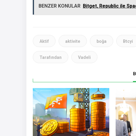
BENZER KONULAR
Bitget, Republic ile Sp
Aktif
aktivite
boğa
Btcyi
Tarafından
Vadeli
B