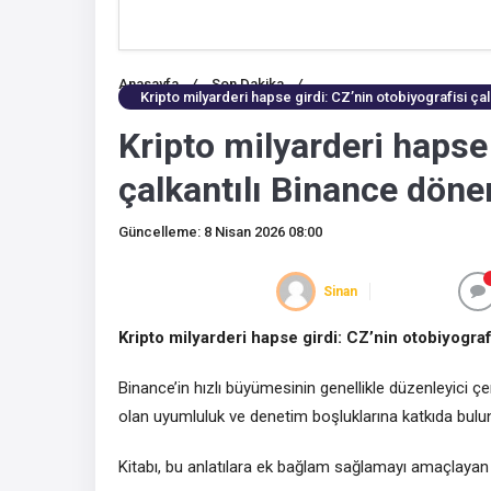
Anasayfa
/
Son Dakika
/
Kripto milyarderi hapse girdi: CZ’nin otobiyografisi ça
Kripto milyarderi hapse 
çalkantılı Binance döne
Güncelleme: 8 Nisan 2026 08:00
Sinan
Kripto milyarderi hapse girdi: CZ’nin otobiyograf
Binance’in hızlı büyümesinin genellikle düzenleyici çe
olan uyumluluk ve denetim boşluklarına katkıda bulu
Kitabı, bu anlatılara ek bağlam sağlamayı amaçlayan 