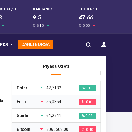
S HUB/TL
CARDANO/TL
TETHER/TL
8
9.5
47.66
% 5,10
% 0,00
CANLI BORSA
EKS
Piyasa Özeti
Dolar
47,7132
% 0.16
du
Euro
55,0354
% -0.01
Sterlin
64,2541
% 0.08
Bitcoin
3065508,00
% -0.40