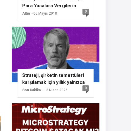
Para Yasalara Vergilerin
0
Getireceğini Açıkladı
Altın
- 06 Mayıs 2018
Strateji, şirketin temettüleri
karşılamak için yıllık yalnızca
0
%2 BTC büyümesine ihtiyaç
Son Dakika
- 13 Nisan 2026
duyması nedeniyle başka bir
Bitcoin alımının sinyalini
veriyor