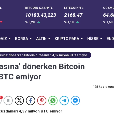
L
BITCOIN CASH/TL
LITECOIN/TL
COSMO
10183.43,223
2168.47
64.6
% 0,20
% 1,10
% 1,50
VİZ
BORSA
ALTIN
KRİPTO PARA
HİSSE
END
asına’ dönerken Bitcoin cüzdanları 4,37 milyon BTC emiyor
asına’ dönerken Bitcoin
 BTC emiyor
128 kez okun
0
 cüzdanları 4,37 milyon BTC emiyor