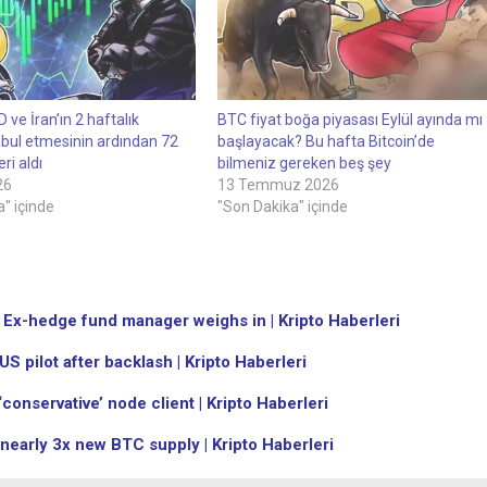
 ve İran’ın 2 haftalık
BTC fiyat boğa piyasası Eylül ayında mı
abul etmesinin ardından 72
başlayacak? Bu hafta Bitcoin’de
eri aldı
bilmeniz gereken beş şey
26
13 Temmuz 2026
" içinde
"Son Dakika" içinde
? Ex-hedge fund manager weighs in | Kripto Haberleri
 pilot after backlash | Kripto Haberleri
onservative’ node client | Kripto Haberleri
nearly 3x new BTC supply | Kripto Haberleri