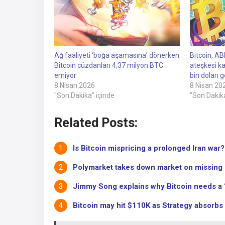
Ağ faaliyeti ‘boğa aşamasına’ dönerken
Bitcoin, ABD
Bitcoin cüzdanları 4,37 milyon BTC
ateşkesi k
emiyor
bin doları g
8 Nisan 2026
8 Nisan 20
"Son Dakika" içinde
"Son Dakika
Related Posts:
Is Bitcoin mispricing a prolonged Iran war
Polymarket takes down market on missing US
Jimmy Song explains why Bitcoin needs a ‘c
Bitcoin may hit $110K as Strategy absorbs 