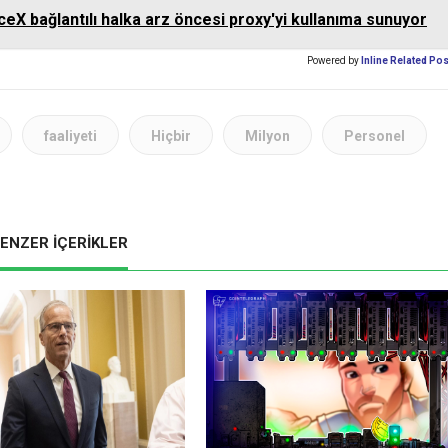
aceX bağlantılı halka arz öncesi proxy'yi kullanıma sunuyor
Powered by
Inline Related Po
faaliyeti
Hiçbir
Milyon
Personel
ENZER İÇERİKLER