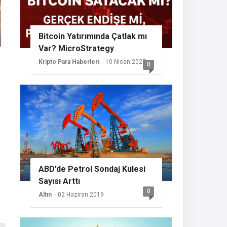
Bitcoin Yatırımında Çatlak mı
Var? MicroStrategy
Sessizliğini Koruyor
Kripto Para Haberleri
- 10 Nisan 2025
0
ABD’de Petrol Sondaj Kulesi
Sayısı Arttı
0
Altın
- 02 Haziran 2019