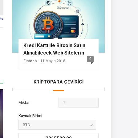
sts
Kredi Kartı İle Bitcoin Satın
Alınabilecek Web Sitelerin
0
Listesi
Fıntech
- 11 Mayıs 2018
KRİPTOPARA ÇEVİRİCİ
Miktar
Kaynak Birimi