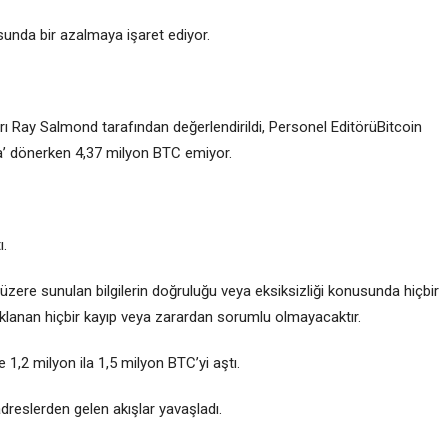
irosunda bir azalmaya işaret ediyor.
ı Ray Salmond tarafından değerlendirildi, Personel EditörüBitcoin
a’ dönerken 4,37 milyon BTC emiyor.
ı.
üzere sunulan bilgilerin doğruluğu veya eksiksizliği konusunda hiçbir
klanan hiçbir kayıp veya zarardan sorumlu olmayacaktır.
 1,2 milyon ila 1,5 milyon BTC’yi aştı.
dreslerden gelen akışlar yavaşladı.