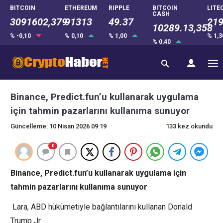
BITCOIN
ETHEREUM
RIPPLE
BITCOIN
LITE
CASH
3091602,379
91313
49.37
219
10289.13,358
% -0,10
% 0,10
% 1,00
% 1,
% 0,40
Binance, Predict.fun’u kullanarak uygulama
için tahmin pazarlarını kullanıma sunuyor
Güncelleme: 10 Nisan 2026 09:19
133 kez okundu
0
Binance, Predict.fun’u kullanarak uygulama için
tahmin pazarlarını kullanıma sunuyor
Lara, ABD hükümetiyle bağlantılarını kullanan Donald
Trump Jr.