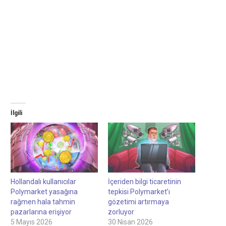
İlgili
Hollandalı kullanıcılar
İçeriden bilgi ticaretinin
Polymarket yasağına
tepkisi Polymarket’ı
rağmen hala tahmin
gözetimi artırmaya
pazarlarına erişiyor
zorluyor
5 Mayıs 2026
30 Nisan 2026