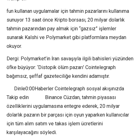
fun kullanan uygulamalar için tahmin pazarlarını kullanıma
sunuyor 13 saat önce Kripto borsası, 20 milyar dolarlık
tahmin pazarından pay almak için “gazsız” işlemler
sunarak Kalshi ve Polymarket gibi platformlara meydan
okuyor.
Dergi: Polymarket’in İran savaşıyla ilgili bahisleri yüzünden
öfke büyüyor: ‘Distopik ölüm pazarı’ Cointelegraph
bağımsız, şeffaf gazeteciliğe kendini adamıştır.
Dinle0:00Haberler Cointelegraph sosyal akışınızda
Takip edin Binance Cüzdan, tahmin piyasası
özelliklerini uygulamasına entegre ederek, 20 milyar
dolarlık pazarın bir parçası için oyun yaparken kullanıcılar
için tüm alım satım ve takas işlem ücretlerini
karşılayacağını söyledi.