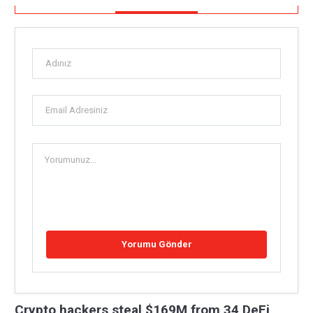
Crypto hackers steal $169M from 34 DeFi