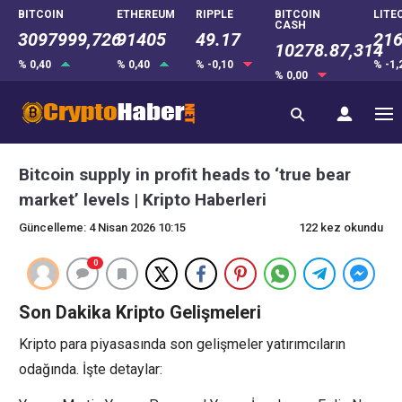
BITCOIN
ETHEREUM
RIPPLE
BITCOIN
LITE
CASH
3097999,726
91405
49.17
216
10278.87,314
% 0,40
% 0,40
% -0,10
% -1
% 0,00
Bitcoin supply in profit heads to ‘true bear
market’ levels | Kripto Haberleri
Güncelleme: 4 Nisan 2026 10:15
122 kez okundu
0
Son Dakika Kripto Gelişmeleri
Kripto para piyasasında son gelişmeler yatırımcıların
odağında. İşte detaylar: