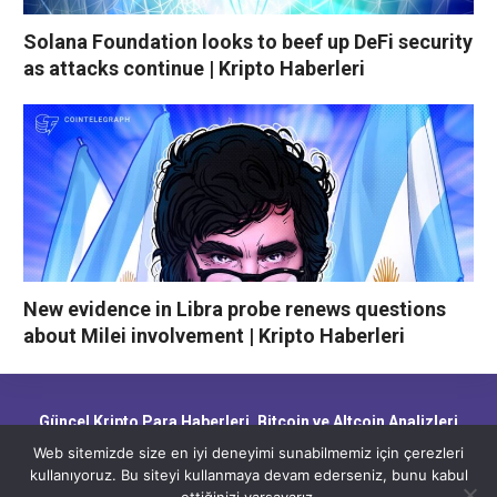
Solana Foundation looks to beef up DeFi security
as attacks continue | Kripto Haberleri
New evidence in Libra probe renews questions
about Milei involvement | Kripto Haberleri
Güncel Kripto Para Haberleri, Bitcoin ve Altcoin Analizleri,
Blockchain Gelişmeleri ve Piyasa Trendleri
Web sitemizde size en iyi deneyimi sunabilmemiz için çerezleri
kullanıyoruz. Bu siteyi kullanmaya devam ederseniz, bunu kabul