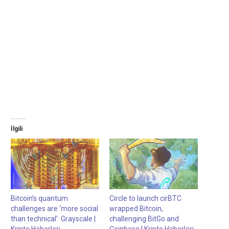
İlgili
Bitcoin’s quantum
Circle to launch cirBTC
challenges are ‘more social
wrapped Bitcoin,
than technical’: Grayscale |
challenging BitGo and
Kripto Haberleri
Coinbase | Kripto Haberleri