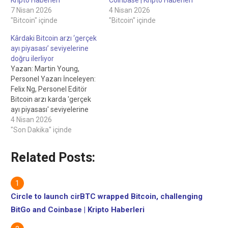
7 Nisan 2026
4 Nisan 2026
"Bitcoin" içinde
"Bitcoin" içinde
Kârdaki Bitcoin arzı ‘gerçek
ayı piyasası’ seviyelerine
doğru ilerliyor
Yazan: Martin Young,
Personel Yazarı İnceleyen:
Felix Ng, Personel Editör
Bitcoin arzı karda 'gerçek
ayı piyasası' seviyelerine
doğru ilerliyor 03 Nisan
4 Nisan 2026
2026CryptoQuant verileri
"Son Dakika" içinde
şu anda zararda olan 8,2
milyon Bitcoin olduğunu
Related Posts:
gösteriyor ve bu miktar
hala 2022 ayı piyasasında
zarar gören Bitcoin
miktarının altında.
Circle to launch cirBTC wrapped Bitcoin, challenging
CryptoQuant analisti
BitGo and Coinbase | Kripto Haberleri
"Darkfost" Perşembe günü
yaptığı…