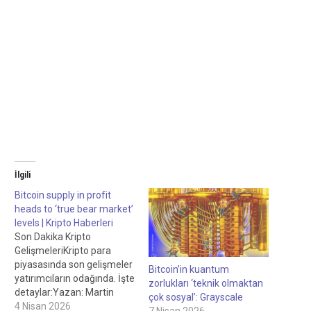
İlgili
Bitcoin supply in profit
heads to ‘true bear market’
levels | Kripto Haberleri
Son Dakika Kripto
GelişmeleriKripto para
piyasasında son gelişmeler
Bitcoin’in kuantum
yatırımcıların odağında. İşte
zorlukları ‘teknik olmaktan
detaylar:Yazan: Martin
çok sosyal’: Grayscale
Young, Personel Yazarı
4 Nisan 2026
7 Nisan 2026