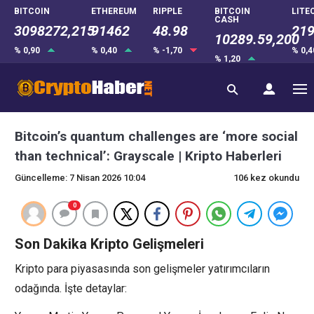
BITCOIN
ETHEREUM
RIPPLE
BITCOIN
LITE
CASH
3098272,215
91462
48.98
219
10289.59,200
% 0,90
% 0,40
% -1,70
% 0,
% 1,20
Bitcoin’s quantum challenges are ‘more social
than technical’: Grayscale | Kripto Haberleri
Güncelleme: 7 Nisan 2026 10:04
106 kez okundu
0
Son Dakika Kripto Gelişmeleri
Kripto para piyasasında son gelişmeler yatırımcıların
odağında. İşte detaylar: