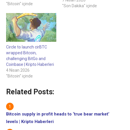
İnceleyen: Felix Ng,
"Bitcoin" içinde
"Son Dakika" içinde
Personel Editör Bitcoin arzı
karda 'gerçek ayı piyasası'
seviyelerine doğru ilerliyor
03 Nisan 2026CryptoQuant
verileri şu anda zararda
olan 8,2 milyon Bitcoin
olduğunu gösteriyor ve bu
Circle to launch cirBTC
miktar hala 2022 ayı
wrapped Bitcoin,
piyasasında…
challenging BitGo and
Coinbase | Kripto Haberleri
4 Nisan 2026
"Bitcoin" içinde
Related Posts:
Bitcoin supply in profit heads to ‘true bear market’
levels | Kripto Haberleri