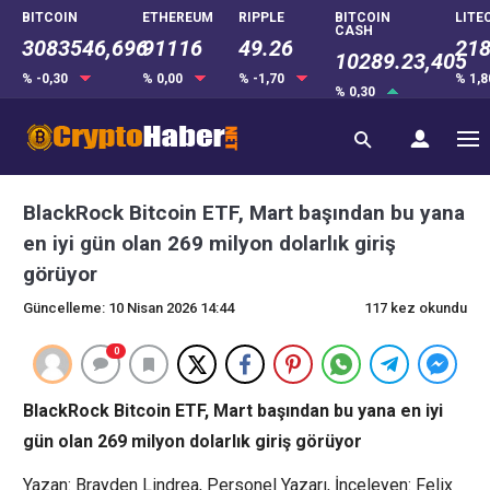
BITCOIN
ETHEREUM
RIPPLE
BITCOIN
LITE
CASH
3083546,696
91116
49.26
218
10289.23,405
% -0,30
% 0,00
% -1,70
% 1,
% 0,30
BlackRock Bitcoin ETF, Mart başından bu yana
en iyi gün olan 269 milyon dolarlık giriş
görüyor
Güncelleme: 10 Nisan 2026 14:44
117 kez okundu
0
BlackRock Bitcoin ETF, Mart başından bu yana en iyi
gün olan 269 milyon dolarlık giriş görüyor
Yazan: Brayden Lindrea, Personel Yazarı, İnceleyen: Felix