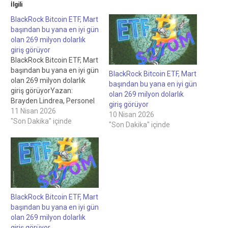
İlgili
BlackRock Bitcoin ETF, Mart
başından bu yana en iyi gün
olan 269 milyon dolarlık
giriş görüyor
BlackRock Bitcoin ETF, Mart
başından bu yana en iyi gün
BlackRock Bitcoin ETF, Mart
olan 269 milyon dolarlık
başından bu yana en iyi gün
giriş görüyorYazan:
olan 269 milyon dolarlık
Brayden Lindrea, Personel
giriş görüyor
Yazarı, İnceleyen: Felix Ng,
11 Nisan 2026
10 Nisan 2026
Personel Editörü BlackRock
"Son Dakika" içinde
"Son Dakika" içinde
Bitcoin ETF, 269 milyon
dolarlık giriş görüyor; 10
Mart 2026 başından bu
yana en iyi gün Fidelity ve
Morgan Stanley'in Bitcoin
ETF'leri de toplam…
BlackRock Bitcoin ETF, Mart
başından bu yana en iyi gün
olan 269 milyon dolarlık
giriş görüyor