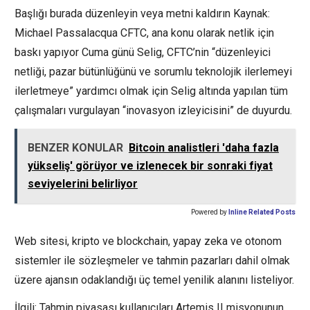
Başlığı burada düzenleyin veya metni kaldırın Kaynak:
Michael Passalacqua CFTC, ana konu olarak netlik için
baskı yapıyor Cuma günü Selig, CFTC’nin “düzenleyici
netliği, pazar bütünlüğünü ve sorumlu teknolojik ilerlemeyi
ilerletmeye” yardımcı olmak için Selig altında yapılan tüm
çalışmaları vurgulayan “inovasyon izleyicisini” de duyurdu.
BENZER KONULAR
Bitcoin analistleri 'daha fazla
yükseliş' görüyor ve izlenecek bir sonraki fiyat
seviyelerini belirliyor
Powered by
Inline Related Posts
Web sitesi, kripto ve blockchain, yapay zeka ve otonom
sistemler ile sözleşmeler ve tahmin pazarları dahil olmak
üzere ajansın odaklandığı üç temel yenilik alanını listeliyor.
İlgili: Tahmin piyasası kullanıcıları Artemis II misyonunun