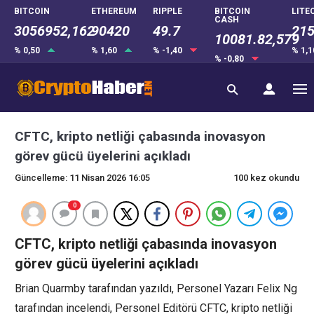
BITCOIN
ETHEREUM
RIPPLE
BITCOIN
LITE
CASH
3056952,162
90420
49.7
215
10081.82,579
% 0,50
% 1,60
% -1,40
% 1,
% -0,80
CFTC, kripto netliği çabasında inovasyon
görev gücü üyelerini açıkladı
Güncelleme: 11 Nisan 2026 16:05
100 kez okundu
0
CFTC, kripto netliği çabasında inovasyon
görev gücü üyelerini açıkladı
Brian Quarmby tarafından yazıldı, Personel Yazarı Felix Ng
tarafından incelendi, Personel Editörü CFTC, kripto netliği