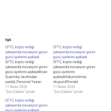
İlgili
CFTC, kripto netliği
CFTC, kripto netliği
çabasında inovasyon görev
çabasında inovasyon görev
gücü üyelerini açıkladı
gücü üyelerini açıkladı
CFTC, kripto netliği
CFTC, kripto netliği
çabasında inovasyon görev
çabasında inovasyon görev
gücü üyelerini açıkladıBrian
gücü üyelerini
Quarmby tarafından
açıkladıHükümetimizi
yazıldı, Personel Yazarı
okuyun#Donald
Felix Ng tarafından
11 Nisan 2026
Trump#Yönetmelik.Bu
11 Nisan 2026
incelendi, Personel Editörü
"Son Dakika" içinde
haber, Cointelegraph'a
"Son Dakika" içinde
CFTC, kripto netliği
uygun olarak hazırlanmış
CFTC, kripto netliği
konusunda inovasyon
olup, doğru ve güncel bilgi
çabasında inovasyon görev
görev gücü üyelerini
sunmayı
gücü üyelerini açıkladı