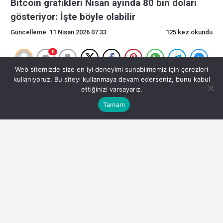
Bitcoin grafikleri Nisan ayında 80 bin doları
gösteriyor: İşte böyle olabilir
Güncelleme: 11 Nisan 2026 07:33
125 kez okundu
0
Web sitemizde size en iyi deneyimi sunabilmemiz için çerezleri
Bitcoin grafikleri Nisan ayında 80 bin doları
kullanıyoruz. Bu siteyi kullanmaya devam ederseniz, bunu kabul
ettiğinizi varsayarız.
gösteriyor: İşte böyle olabilir
Tamam
000 $ aralığında konsolidasyon yapmak için altı haftadan
fazla zaman harcadığını gösteriyor.
Tüm yatırımlar ve işlemler risk taşır; okuyucuların herhangi
bir karar vermeden önce bağımsız araştırma yapmaları
teşvik edilmektedir.
000 dolar, son 24 saatte %5 artış.
Kaynak: Glassnode Bu arada, BTC’nin maliyet bazlı dağıtım