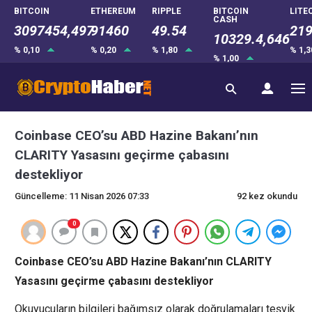
BITCOIN
ETHEREUM
RIPPLE
BITCOIN
LITE
CASH
3097454,497
91460
49.54
219
10329.4,646
% 0,10
% 0,20
% 1,80
% 1,
% 1,00
Coinbase CEO’su ABD Hazine Bakanı’nın
CLARITY Yasasını geçirme çabasını
destekliyor
Güncelleme: 11 Nisan 2026 07:33
92 kez okundu
0
Coinbase CEO’su ABD Hazine Bakanı’nın CLARITY
Yasasını geçirme çabasını destekliyor
Okuyucuların bilgileri bağımsız olarak doğrulamaları teşvik