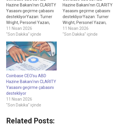
Hazine Bakanı'nın CLARITY
Hazine Bakanı'nın CLARITY
Yasasını geçirme çabasını
Yasasını geçirme çabasını
destekliyorYazan: Turner
destekliyorYazan: Turner
Wright, Personel Yazarı,
Wright, Personel Yazarı,
Eleştiren: Sam Bourgi,
11 Nisan 2026
Eleştiren: Sam Bourgi,
11 Nisan 2026
Personel Editörü Coinbase
"Son Dakika" içinde
Personel Editörü Coinbase
"Son Dakika" içinde
CEO'su, ABD Hazine
CEO'su, ABD Hazine
Bakanı'nın CLARITY
Bakanı'nın CLARITY
Yasasını geçirme çabasını
Yasasını geçirme çabasını
destekliyor 18 saat önce
destekliyor 18 saat önce
Kamuya yapılan açıklama,
Kamuya yapılan açıklama,
CEO'nun Coinbase'in
CEO'nun Coinbase'in
önemli bir komite
önemli bir komite
Coinbase CEO’su ABD
oylamasından önce kripto
oylamasından önce kripto
Hazine Bakanı’nın CLARITY
tasarısını "yazıldığı gibi"
tasarısını "yazıldığı gibi"
Yasasını geçirme çabasını
destekleyemeyeceğini
destekleyemeyeceğini
destekliyor
söylemesinden yaklaşık
söylemesinden yaklaşık
11 Nisan 2026
üç…
üç…
"Son Dakika" içinde
Related Posts: