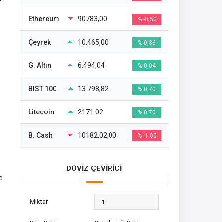
Ethereum
90783,00
% -0.50
Çeyrek
10.465,00
% 0,36
G. Altın
6.494,04
% 0,04
BIST 100
13.798,82
% 0,70
Litecoin
2171.02
% 0.70
B. Cash
10182.02,00
% -1.00
DÖVİZ ÇEVİRİCİ
e
Miktar