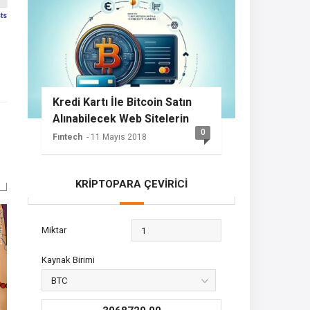
sts
Kredi Kartı İle Bitcoin Satın
Alınabilecek Web Sitelerin
0
Listesi
Fıntech
- 11 Mayıs 2018
KRİPTOPARA ÇEVİRİCİ
Miktar
Kaynak Birimi