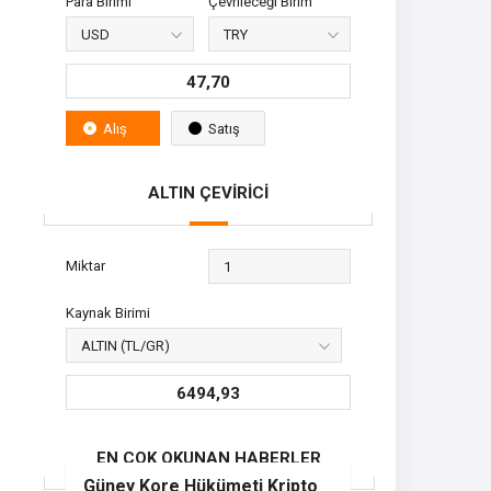
Para Birimi
Çevrileceği Birim
47,70
Alış
Satış
ALTIN ÇEVİRİCİ
Miktar
Kaynak Birimi
6494,93
EN ÇOK OKUNAN HABERLER
Güney Kore Hükümeti Kripto