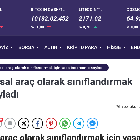
L
BITCOIN CASH/TL
LITECOIN/TL
COSMO
10182.02,452
2171.02
64.9
% -1,00
% 0,70
% 0,80
VİZ
BORSA
ALTIN
KRİPTO PARA
HİSSE
END
al araç olarak sınıflandırmak için yasa tasarısını onayladı
sal araç olarak sınıflandırmak
yladı
76 kez okun
0
araç olarak sınıflandırmak için yas