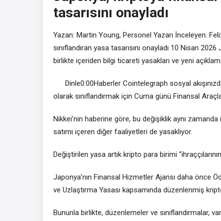
tasarısını onayladı
Yazan: Martin Young, Personel Yazarı İnceleyen: Feli
sınıflandıran yasa tasarısını onayladı 10 Nisan 2026 
birlikte içeriden bilgi ticareti yasakları ve yeni açıklam
Dinle0:00Haberler Cointelegraph sosyal akışınız
olarak sınıflandırmak için Cuma günü Finansal Araçla
Nikkei’nin haberine göre, bu değişiklik aynı zamanda i
satımı içeren diğer faaliyetleri de yasaklıyor.
Değiştirilen yasa artık kripto para birimi “ihraççıların
Japonya’nın Finansal Hizmetler Ajansı daha önce Öd
ve Uzlaştırma Yasası kapsamında düzenlenmiş kripto 
Bununla birlikte, düzenlemeler ve sınıflandırmalar, va