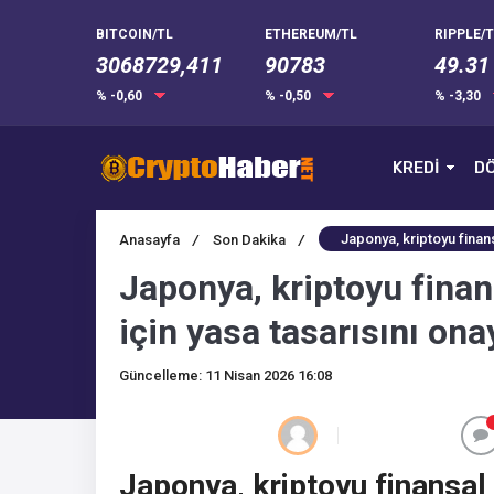
BITCOIN/TL
ETHEREUM/TL
RIPPLE/T
3068729,411
90783
49.31
% -0,60
% -0,50
% -3,30
KREDİ
DÖ
Japonya, kriptoyu finans
Anasayfa
/
Son Dakika
/
Japonya, kriptoyu finan
için yasa tasarısını ona
Güncelleme: 11 Nisan 2026 16:08
Japonya, kriptoyu finansal 