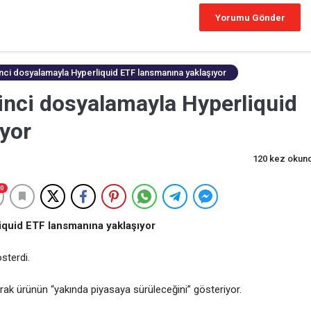
ikinci dosyalamayla Hyperliquid ETF lansmanına yaklaşıyor
ikinci dosyalamayla Hyperliquid
yor
120 kez okun
0
liquid ETF lansmanına yaklaşıyor
sterdi.
arak ürünün “yakında piyasaya sürüleceğini” gösteriyor.