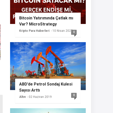
Bitcoin Yatırımında Çatlak mı
Var? MicroStrategy
Sessizliğini Koruyor
Kripto Para Haberleri
- 10 Nisan 2025
0
ABD’de Petrol Sondaj Kulesi
Sayısı Arttı
0
Altın
- 02 Haziran 2019