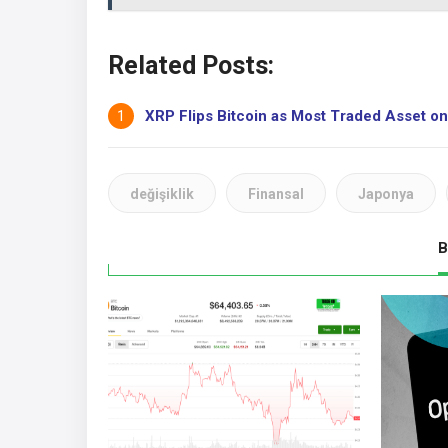
Related Posts:
XRP Flips Bitcoin as Most Traded Asset on
değişiklik
Finansal
Japonya
B