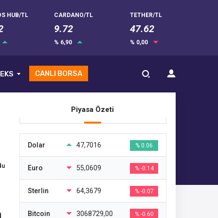
S HUB/TL
CARDANO/TL
TETHER/TL
2
9.72
47.62
% 6,90
% 0,00
CANLI BORSA
EKS
Piyasa Özeti
Dolar
47,7016
% 0.06
du
Euro
55,0609
% -0.14
Sterlin
64,3679
% -0.07
a
Bitcoin
3068729,00
% -0.60