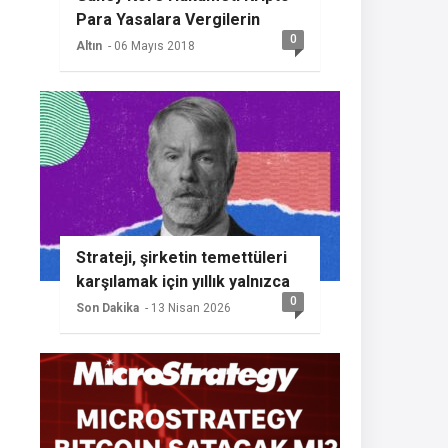
Para Yasalara Vergilerin
0
Getireceğini Açıkladı
Altın
- 06 Mayıs 2018
Strateji, şirketin temettüleri
karşılamak için yıllık yalnızca
0
%2 BTC büyümesine ihtiyaç
Son Dakika
- 13 Nisan 2026
duyması nedeniyle başka bir
Bitcoin alımının sinyalini
veriyor