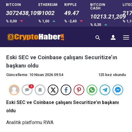
BITCOIN
ETHEREUM
RIPPLE
BITCOIN
LITE
CASH
3072438,109
91002
49.47
217
10213.21,209
% 0,00
% 1,00
% -2,40
% 1,
% 0,30
Eski SEC ve Coinbase çalışanı Securitize’ın
başkanı oldu
Güncelleme: 10 Nisan 2026 09:54
125 kez okundu
0
Eski SEC ve Coinbase çalışanı Securitize’ın başkanı
oldu
Analitik platformu RWA.