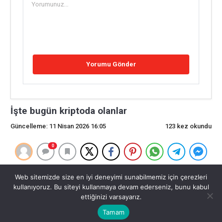
İşte bugün kriptoda olanlar
Güncelleme: 11 Nisan 2026 16:05
123 kez okundu
0
İşte bugün kriptoda olanlar
Web sitemizde size en iyi deneyimi sunabilmemiz için çerezleri
kullanıyoruz. Bu siteyi kullanmaya devam ederseniz, bunu kabul
Cointelegraph tarafından yazıldı, Personel Yazarı
ettiğinizi varsayarız.
İncelendi: Bryan O’Shea, Personel Editörü İşte bugün
Tamam
kriptoda 22 dakika önce neler oldu Bugün kriptoda ne