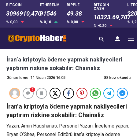
BITCOIN
ETHEREUM
RIPPLE
BITCOIN
LITE
CASH
3096910,470
91546
49.38
220
10323.69,707
% 0,00
% 0,10
% 0,00
% 1,
% -0,20
İran’a kriptoyla ödeme yapmak nakliyecileri
yaptırım riskine sokabilir: Chainaliz
Güncelleme: 11 Nisan 2026 16:05
88 kez okundu
0
İran’a kriptoyla ödeme yapmak nakliyecileri
yaptırım riskine sokabilir: Chainaliz
Yazan: Amin Haqshanas, Personel Yazarı, İnceleme yapan:
Bryan O’Shea, Personel Editörü İran’a kriptoyla ödeme