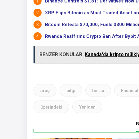
Binance Controls $1.8T: Derivatives Now D
XRP Flips Bitcoin as Most Traded Asset on
Bitcoin Retests $70,000, Fuels $300 Million
Rwanda Reaffirms Crypto Ban After Bybit A
BENZER KONULAR
Kanada'da kripto mülkiy
araç
bilgi
borsa
Finansal
üzerindeki
Yeniden
B