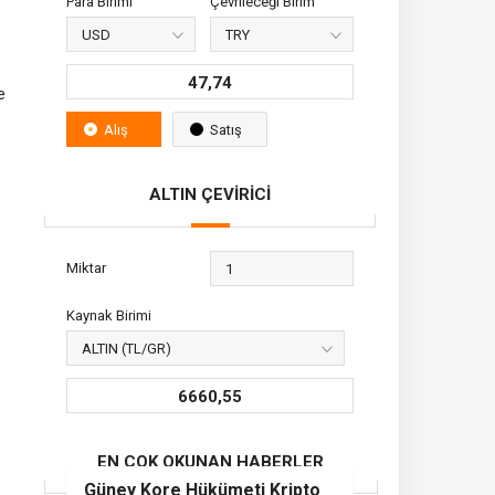
Para Birimi
Çevrileceği Birim
47,74
e
Alış
Satış
ALTIN ÇEVİRİCİ
Miktar
Kaynak Birimi
6660,55
EN ÇOK OKUNAN HABERLER
Güney Kore Hükümeti Kripto