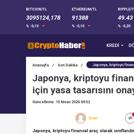
BITCOIN/TL
ETHEREUM/TL
RIPPLE/T
3095124,178
91388
49.43
% -0,10
% -0,10
% -0,20
KREDİ
DÖ
Japonya, kriptoyu finans
Anasayfa
/
Son Dakika
/
Japonya, kriptoyu finan
için yasa tasarısını ona
Güncelleme: 10 Nisan 2026 09:52
Sinan
Japonya, kriptoyu finansal araç olarak sınıflandı