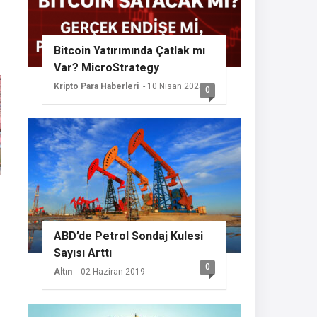
Bitcoin Yatırımında Çatlak mı
Var? MicroStrategy
Sessizliğini Koruyor
Kripto Para Haberleri
- 10 Nisan 2025
0
ABD’de Petrol Sondaj Kulesi
Sayısı Arttı
0
Altın
- 02 Haziran 2019