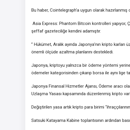
Bu haber, Cointelegraph’a uygun olarak hazırlanmış 
Asia Express: Phantom Bitcoin kontrolleri yapıyor, Ç
şeffaf gazeteciliğe kendini adamıştır.
” Hükümet, Aralık ayında Japonya’nın kripto karları ü
önemli ölçüde azaltma planlarını destekledi.
Japonya, kriptoyu yalnızca bir ödeme yöntemi yerine 
ödemeler kategorisinden çıkarıp borsa ile aynı lige ta
Japonya Finansal Hizmetler Ajansı, Ödeme aracı ola
Uzlaşma Yasası kapsamında düzenlenmiş kripto varlı
Değiştirilen yasa artık kripto para birimi “ihraççıların
Satsuki Katayama Kabine toplantısının ardından bası