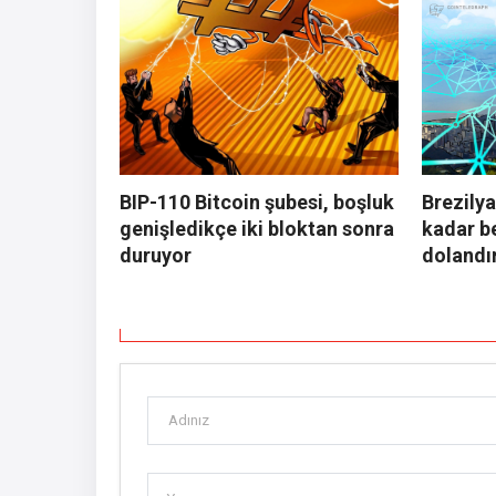
BIP-110 Bitcoin şubesi, boşluk
Brezilya
genişledikçe iki bloktan sonra
kadar b
duruyor
dolandır