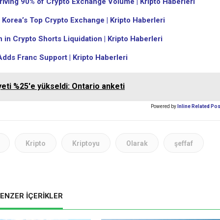
riving 90% of Crypto Exchange Volume | Kripto Haberleri
 Korea’s Top Crypto Exchange | Kripto Haberleri
 in Crypto Shorts Liquidation | Kripto Haberleri
dds Franc Support | Kripto Haberleri
eti %25'e yükseldi: Ontario anketi
Powered by
Inline Related Po
Kripto
Kriptoyu
Olarak
şeffaf
ENZER İÇERİKLER