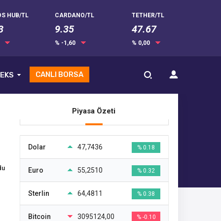
S HUB/TL
CARDANO/TL
TETHER/TL
3
9.35
47.67
0
% -1,60
% 0,00
CANLI BORSA
EKS
Piyasa Özeti
Dolar
47,7436
% 0.18
du
Euro
55,2510
% 0.32
Sterlin
64,4811
% 0.38
Bitcoin
3095124,00
% -0.10