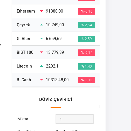
Ethereum
91388,00
% -0.10
Çeyrek
10.749,00
% 2,54
G. Altın
6.659,69
% 2,59
e
BIST 100
13.779,39
% -0,14
Litecoin
2202.1
% 1.40
B. Cash
10313.48,00
% -0.10
DÖVİZ ÇEVİRİCİ
Miktar