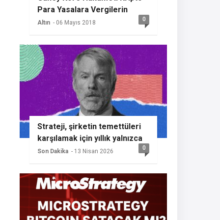
Para Yasalara Vergilerin
0
Getireceğini Açıkladı
Altın
- 06 Mayıs 2018
Strateji, şirketin temettüleri
karşılamak için yıllık yalnızca
0
%2 BTC büyümesine ihtiyaç
Son Dakika
- 13 Nisan 2026
duyması nedeniyle başka bir
Bitcoin alımının sinyalini
veriyor