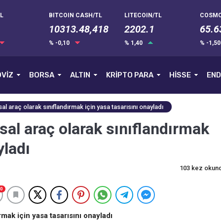
L
BITCOIN CASH/TL
LITECOIN/TL
COSMO
10313.48,418
2202.1
65.6
% -0,10
% 1,40
% -1,5
VİZ
BORSA
ALTIN
KRİPTO PARA
HİSSE
END
al araç olarak sınıflandırmak için yasa tasarısını onayladı
sal araç olarak sınıflandırmak
yladı
103 kez okun
0
rmak için yasa tasarısını onayladı