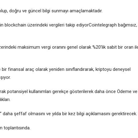
olup, doğru ve güncel bilgi sunmayı amaçlamaktadır.
in blockchain üzerindeki vergileri takip ediyorCointelegraph bağımsız,
zerindeki maksimum vergi oranını genel olarak %20’lik sabit bir oran il
bir finansal araç olarak yeniden sınıflandırarak, kriptoyu deneysel
şıyor.
rak potansiyel kullanımları gerekçe gösterilerek daha önce Ödeme ve
kları.
ın” daha şeffaf olmasını ve yılda bir kez bilgi açıklamasını gerektirecek.
n toplantısında.