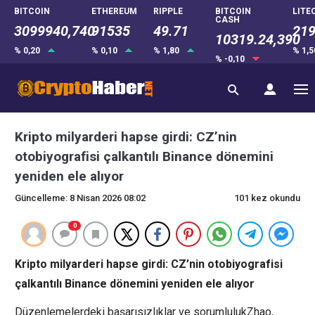
BITCOIN
ETHEREUM
RIPPLE
BITCOIN
LITE
CASH
3099940,740
91535
49.71
219
10319.24,390
% 0,20
% 0,10
% 1,80
% 1,
% -0,10
Kripto milyarderi hapse girdi: CZ’nin
otobiyografisi çalkantılı Binance dönemini
yeniden ele alıyor
Güncelleme: 8 Nisan 2026 08:02
101 kez okundu
0
Kripto milyarderi hapse girdi: CZ’nin otobiyografisi
çalkantılı Binance dönemini yeniden ele alıyor
Düzenlemelerdeki başarısızlıklar ve sorumlulukZhao,