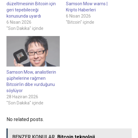
düzeltmesinin Bitcoin için
Samson Mow warns |
geri tepebileceği
Kripto Haberleri
konusunda uyardı
6 Nisan 2026
6 Nisan 2026
"Bitcoin" içinde
"Son Dakika" içinde
Samson Mow, analistlerin
şüphelerine rağmen
Bitcoin’in dibe vurduğunu
söylüyor
28 Haziran 2026
"Son Dakika" içinde
No related posts.
BENZER KONULAR
Bitcoin teknoloji