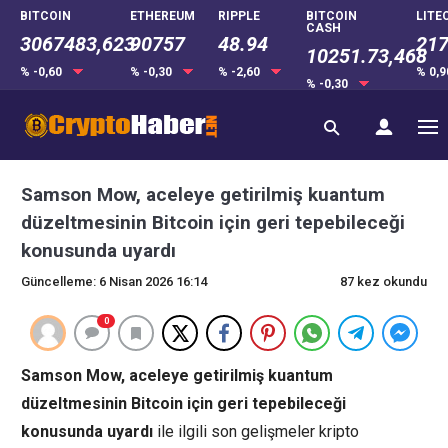
BITCOIN
ETHEREUM
RIPPLE
BITCOIN
LITE
CASH
3067483,623
90757
48.94
217
10251.73,468
% -0,60
% -0,30
% -2,60
% 0,
% -0,30
Samson Mow, aceleye getirilmiş kuantum
düzeltmesinin Bitcoin için geri tepebileceği
konusunda uyardı
Güncelleme: 6 Nisan 2026 16:14
87 kez okundu
0
Samson Mow, aceleye getirilmiş kuantum
düzeltmesinin Bitcoin için geri tepebileceği
konusunda uyardı
ile ilgili son gelişmeler kripto