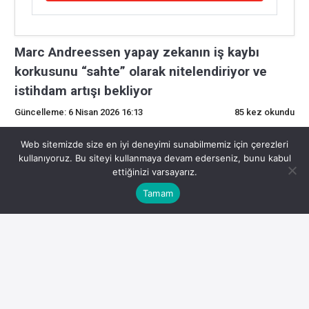
Marc Andreessen yapay zekanın iş kaybı
korkusunu “sahte” olarak nitelendiriyor ve
istihdam artışı bekliyor
Güncelleme: 6 Nisan 2026 16:13
85 kez okundu
0
Web sitemizde size en iyi deneyimi sunabilmemiz için çerezleri
kullanıyoruz. Bu siteyi kullanmaya devam ederseniz, bunu kabul
ettiğinizi varsayarız.
Marc Andreessen yapay zekanın iş kaybı korkusunu
Tamam
“sahte” olarak nitelendiriyor ve istihdam artışı
bekliyor
ile ilgili son gelişmeler kripto piyasasında dikkat
çekiyor. Marc konusunda yaşanan hareketlilik yatırımcıları
etkiliyor.
Uzmanlar Marc için önümüzdeki dönemde önemli fırsatlar
ve riskler olabileceğini belirtiyor. Yatırımcıların gelişmeleri