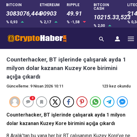
BITCOIN
ETHEREUM
RIPPLE
BITCOIN
LITE
CASH
3083076,444
90903
49.91
214
10215.33,523
% 0,93
% 2,17
% -1,58
% 0,
% 2,00
Counterhacker, BT işlerinde çalışarak ayda 1
milyon dolar kazanan Kuzey Kore birimini
açığa çıkardı
Güncelleme: 9 Nisan 2026 10:11
123 kez okundu
0
Counterhacker, BT işlerinde çalışarak ayda 1 milyon
dolar kazanan Kuzey Kore birimini açığa çıkardı
8 Aralık’tan bu yana her bir BT çalışanının Kuzey Kore’ye ne