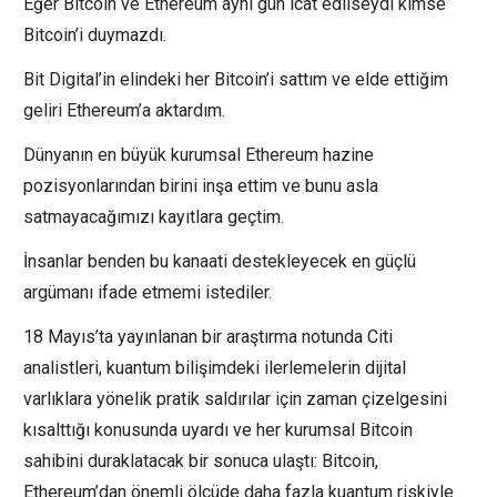
Eğer Bitcoin ve Ethereum aynı gün icat edilseydi kimse
Bitcoin’i duymazdı.
Bit Digital’in elindeki her Bitcoin’i sattım ve elde ettiğim
geliri Ethereum’a aktardım.
Dünyanın en büyük kurumsal Ethereum hazine
pozisyonlarından birini inşa ettim ve bunu asla
satmayacağımızı kayıtlara geçtim.
İnsanlar benden bu kanaati destekleyecek en güçlü
argümanı ifade etmemi istediler.
18 Mayıs’ta yayınlanan bir araştırma notunda Citi
analistleri, kuantum bilişimdeki ilerlemelerin dijital
varlıklara yönelik pratik saldırılar için zaman çizelgesini
kısalttığı konusunda uyardı ve her kurumsal Bitcoin
sahibini duraklatacak bir sonuca ulaştı: Bitcoin,
Ethereum’dan önemli ölçüde daha fazla kuantum riskiyle