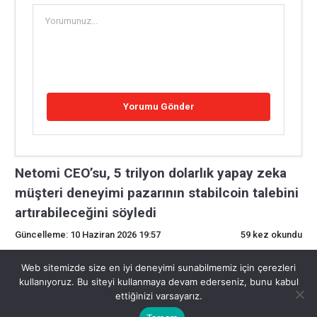
Netomi CEO’su, 5 trilyon dolarlık yapay zeka
müşteri deneyimi pazarının stabilcoin talebini
artırabileceğini söyledi
Güncelleme: 10 Haziran 2026 19:57
59 kez okundu
0
Web sitemizde size en iyi deneyimi sunabilmemiz için çerezleri
kullanıyoruz. Bu siteyi kullanmaya devam ederseniz, bunu kabul
ettiğinizi varsayarız.
Netomi CEO’su, 5 trilyon dolarlık yapay zeka