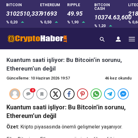
BITCOIN
ETHEREUM
RIPPLE
BITCOIN
LITE
CASH
3102510,337
91693
49.95
218
10374.63,600
% 0,20
% 0,50
% 1,90
% 0,
% 1,20
Kuantum saati işliyor: Bu Bitcoin’in sorunu,
Ethereum’un değil
Güncelleme: 10 Haziran 2026 19:57
46 kez okundu
0
Kuantum saati işliyor: Bu Bitcoin’in sorunu,
Ethereum’un değil
Özet:
Kripto piyasasında önemli gelişmeler yaşanıyor.