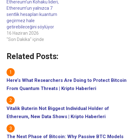
Ethereum’un Kohaku lideri,
şirketlerinin kuantum
Ethereum’un yalnızca 7
sonrası kriptografi için
sentlik hesapları kuantum
zaman çizelgeleri
geçirmez hale
oluşturması ve kripto…
getirebileceğini söylüyor
16 Haziran 2026
"Son Dakika" içinde
Related Posts:
Here’s What Researchers Are Doing to Protect Bitcoin
From Quantum Threats | Kripto Haberleri
Vitalik Buterin Not Biggest Individual Holder of
Ethereum, New Data Shows | Kripto Haberleri
The Next Phase of Bitcoin: Why Passive BTC Models