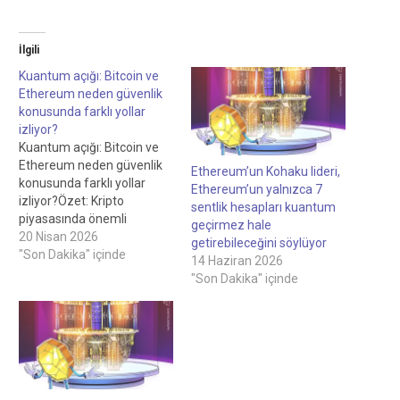
İlgili
Kuantum açığı: Bitcoin ve
Ethereum neden güvenlik
konusunda farklı yollar
izliyor?
Kuantum açığı: Bitcoin ve
Ethereum neden güvenlik
Ethereum’un Kohaku lideri,
konusunda farklı yollar
Ethereum’un yalnızca 7
izliyor?Özet: Kripto
sentlik hesapları kuantum
piyasasında önemli
geçirmez hale
gelişmeler
20 Nisan 2026
getirebileceğini söylüyor
yaşanıyor.Kuantum
"Son Dakika" içinde
14 Haziran 2026
hesaplama uzun süredir
"Son Dakika" içinde
blockchain sistemlerine
yönelik uzak ve büyük
ölçüde teorik bir tehdit
olarak görülüyor.Ancak
artık bu bakış açısı
değişmeye başlıyor.Google
gibi büyük teknoloji